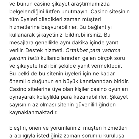
ve bunun casino şikayet araştırmamızda
belgelendiğini lütfen unutmayın. Casino sitesinin
tüm üyeleri diledikleri zaman müşteri
hizmetlerine başvurabilirler. Bu bağlantıyı
kullanarak şikayetinizi bildirebilirsiniz. Bu
mesajlara genellikle aynı dakika içinde yanıt
verilir. Destek hizmeti,
Ortakbet para yatırma
yardım hattı
kullanıcılarından gelen birçok soru
ve şikayete hızlı bir şekilde yanıt vermektedir.
Bu belki de bu sitenin üyeleri için ne kadar
önemli olduğunun en büyük kanıtlarından biridir.
Casino sitelerine üye olan kişiler casino oyunları
oynayarak kolaylıkla para kazanabilirler. Şikayet
sayısının az olması sitenin güvenilirliğinden
kaynaklanmaktadır.
Eleştiri, öneri ve yorumlarınızı müşteri hizmetleri
aracılığıyla istediğiniz zaman sorumlu kuruluşa