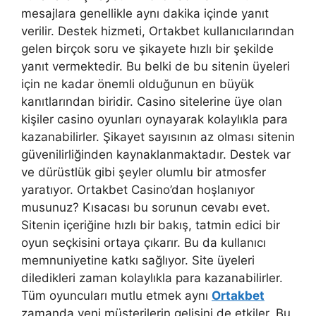
mesajlara genellikle aynı dakika içinde yanıt
verilir. Destek hizmeti, Ortakbet kullanıcılarından
gelen birçok soru ve şikayete hızlı bir şekilde
yanıt vermektedir. Bu belki de bu sitenin üyeleri
için ne kadar önemli olduğunun en büyük
kanıtlarından biridir. Casino sitelerine üye olan
kişiler casino oyunları oynayarak kolaylıkla para
kazanabilirler. Şikayet sayısının az olması sitenin
güvenilirliğinden kaynaklanmaktadır. Destek var
ve dürüstlük gibi şeyler olumlu bir atmosfer
yaratıyor. Ortakbet Casino’dan hoşlanıyor
musunuz? Kısacası bu sorunun cevabı evet.
Sitenin içeriğine hızlı bir bakış, tatmin edici bir
oyun seçkisini ortaya çıkarır. Bu da kullanıcı
memnuniyetine katkı sağlıyor. Site üyeleri
diledikleri zaman kolaylıkla para kazanabilirler.
Tüm oyuncuları mutlu etmek aynı
Ortakbet
zamanda yeni müşterilerin gelişini de etkiler. Bu