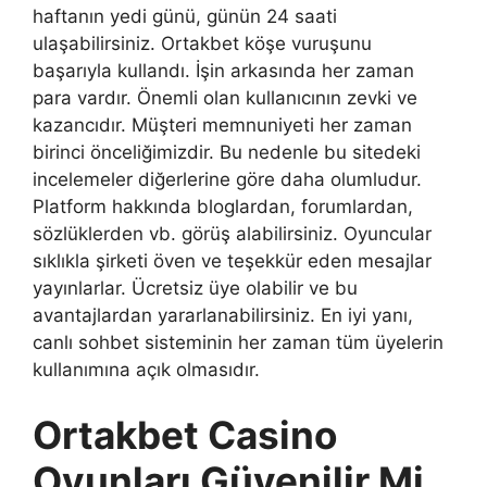
haftanın yedi günü, günün 24 saati
ulaşabilirsiniz. Ortakbet köşe vuruşunu
başarıyla kullandı. İşin arkasında her zaman
para vardır. Önemli olan kullanıcının zevki ve
kazancıdır. Müşteri memnuniyeti her zaman
birinci önceliğimizdir. Bu nedenle bu sitedeki
incelemeler diğerlerine göre daha olumludur.
Platform hakkında bloglardan, forumlardan,
sözlüklerden vb. görüş alabilirsiniz. Oyuncular
sıklıkla şirketi öven ve teşekkür eden mesajlar
yayınlarlar. Ücretsiz üye olabilir ve bu
avantajlardan yararlanabilirsiniz. En iyi yanı,
canlı sohbet sisteminin her zaman tüm üyelerin
kullanımına açık olmasıdır.
Ortakbet Casino
Oyunları Güvenilir Mi