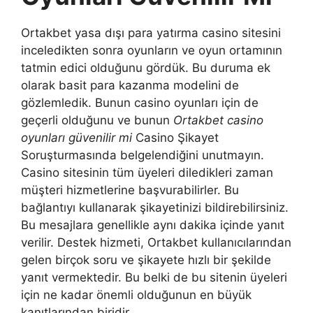
Ortakbet yasa dışı para yatırma casino sitesini
inceledikten sonra oyunların ve oyun ortamının
tatmin edici olduğunu gördük. Bu duruma ek
olarak basit para kazanma modelini de
gözlemledik. Bunun casino oyunları için de
geçerli olduğunu ve bunun
Ortakbet casino
oyunları güvenilir mi
Casino Şikayet
Soruşturmasında belgelendiğini unutmayın.
Casino sitesinin tüm üyeleri diledikleri zaman
müşteri hizmetlerine başvurabilirler. Bu
bağlantıyı kullanarak şikayetinizi bildirebilirsiniz.
Bu mesajlara genellikle aynı dakika içinde yanıt
verilir. Destek hizmeti, Ortakbet kullanıcılarından
gelen birçok soru ve şikayete hızlı bir şekilde
yanıt vermektedir. Bu belki de bu sitenin üyeleri
için ne kadar önemli olduğunun en büyük
kanıtlarından biridir.