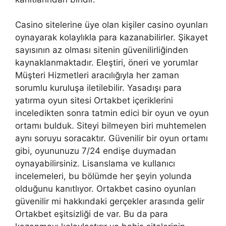
Casino sitelerine üye olan kişiler casino oyunları
oynayarak kolaylıkla para kazanabilirler. Şikayet
sayısının az olması sitenin güvenilirliğinden
kaynaklanmaktadır. Eleştiri, öneri ve yorumlar
Müşteri Hizmetleri aracılığıyla her zaman
sorumlu kuruluşa iletilebilir. Yasadışı para
yatırma oyun sitesi Ortakbet içeriklerini
inceledikten sonra tatmin edici bir oyun ve oyun
ortamı bulduk. Siteyi bilmeyen biri muhtemelen
aynı soruyu soracaktır. Güvenilir bir oyun ortamı
gibi, oyununuzu 7/24 endişe duymadan
oynayabilirsiniz. Lisanslama ve kullanıcı
incelemeleri, bu bölümde her şeyin yolunda
olduğunu kanıtlıyor. Ortakbet casino oyunları
güvenilir mi hakkındaki gerçekler arasında gelir
Ortakbet eşitsizliği de var. Bu da para