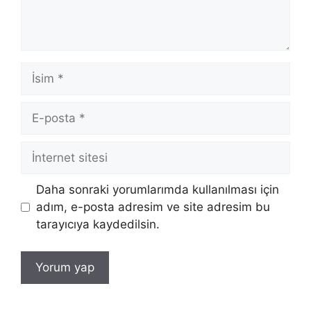
İsim
E-
posta
İnternet
sitesi
Daha sonraki yorumlarımda kullanılması için
adım, e-posta adresim ve site adresim bu
tarayıcıya kaydedilsin.