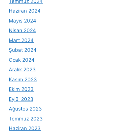
Temmuz 2024
Haziran 2024
Mayıs 2024
Nisan 2024
Mart 2024
Şubat 2024
Ocak 2024
Aralık 2023
Kasım 2023
Ekim 2023
Eylül 2023
Ağustos 2023
Temmuz 2023
Haziran 2023