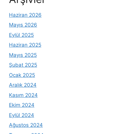
Haziran 2026
Mayıs 2026
Eylül 2025
Haziran 2025
Mayıs 2025
Şubat 2025
Ocak 2025
Aralık 2024
Kasım 2024
Ekim 2024
Eylül 2024
Ağustos 2024