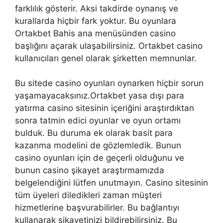
farklılık gösterir. Aksi takdirde oynanış ve
kurallarda hiçbir fark yoktur. Bu oyunlara
Ortakbet Bahis ana menüsünden casino
başlığını açarak ulaşabilirsiniz. Ortakbet casino
kullanıcıları genel olarak şirketten memnunlar.
Bu sitede casino oyunları oynarken hiçbir sorun
yaşamayacaksınız.Ortakbet yasa dışı para
yatırma casino sitesinin içeriğini araştırdıktan
sonra tatmin edici oyunlar ve oyun ortamı
bulduk. Bu duruma ek olarak basit para
kazanma modelini de gözlemledik. Bunun
casino oyunları için de geçerli olduğunu ve
bunun casino şikayet araştırmamızda
belgelendiğini lütfen unutmayın. Casino sitesinin
tüm üyeleri diledikleri zaman müşteri
hizmetlerine başvurabilirler. Bu bağlantıyı
kullanarak şikayetinizi bildirebilirsiniz. Bu