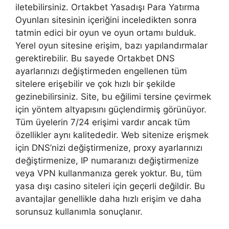
iletebilirsiniz. Ortakbet Yasadışı Para Yatırma
Oyunları sitesinin içeriğini inceledikten sonra
tatmin edici bir oyun ve oyun ortamı bulduk.
Yerel oyun sitesine erişim, bazı yapılandırmalar
gerektirebilir. Bu sayede Ortakbet DNS
ayarlarınızı değiştirmeden engellenen tüm
sitelere erişebilir ve çok hızlı bir şekilde
gezinebilirsiniz. Site, bu eğilimi tersine çevirmek
için yöntem altyapısını güçlendirmiş görünüyor.
Tüm üyelerin 7/24 erişimi vardır ancak tüm
özellikler aynı kalitededir. Web sitenize erişmek
için DNS’nizi değiştirmenize, proxy ayarlarınızı
değiştirmenize, IP numaranızı değiştirmenize
veya VPN kullanmanıza gerek yoktur. Bu, tüm
yasa dışı casino siteleri için geçerli değildir. Bu
avantajlar genellikle daha hızlı erişim ve daha
sorunsuz kullanımla sonuçlanır.