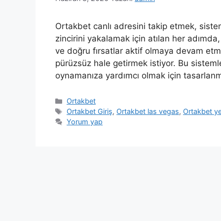
Ortakbet canlı adresini takip etmek, sistem
zincirini yakalamak için atılan her adımda
ve doğru fırsatlar aktif olmaya devam etme
pürüzsüz hale getirmek istiyor. Bu sisteml
oynamanıza yardımcı olmak için tasarlanm
Kategoriler
Ortakbet
Etiketler
Ortakbet Giriş
,
Ortakbet las vegas
,
Ortakbet ye
Yorum yap