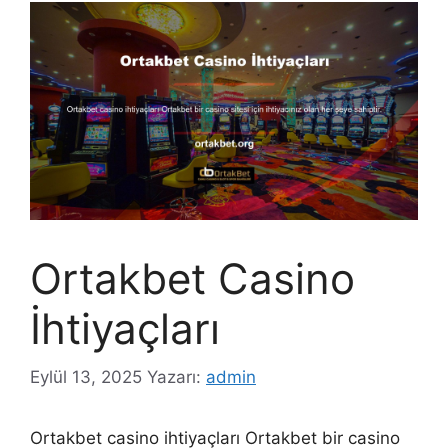
Ortakbet Casino
İhtiyaçları
Eylül 13, 2025
Yazarı:
admin
Ortakbet casino ihtiyaçları Ortakbet bir casino