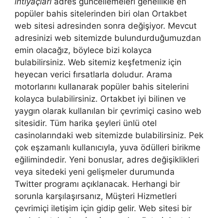
ihtiyaçları
adres güncellemeleri genellikle en
popüler bahis sitelerinden biri olan Ortakbet
web sitesi adresinden sonra değişiyor. Mevcut
adresinizi web sitemizde bulundurduğumuzdan
emin olacağız, böylece bizi kolayca
bulabilirsiniz. Web sitemiz keşfetmeniz için
heyecan verici fırsatlarla doludur. Arama
motorlarını kullanarak popüler bahis sitelerini
kolayca bulabilirsiniz. Ortakbet iyi bilinen ve
yaygın olarak kullanılan bir çevrimiçi casino web
sitesidir. Tüm harika şeyleri ünlü otel
casinolarındaki web sitemizde bulabilirsiniz. Pek
çok eşzamanlı kullanıcıyla, yuva ödülleri birikme
eğilimindedir. Yeni bonuslar, adres değişiklikleri
veya sitedeki yeni gelişmeler durumunda
Twitter programı açıklanacak. Herhangi bir
sorunla karşılaşırsanız, Müşteri Hizmetleri
çevrimiçi iletişim için gidip gelir. Web sitesi bir