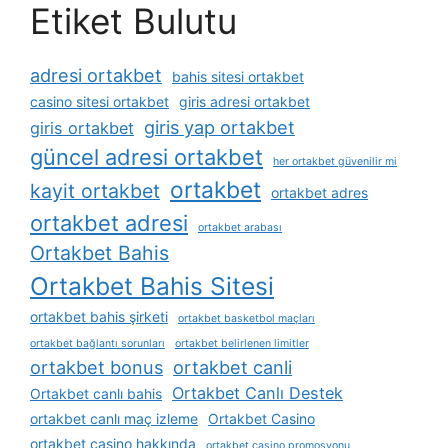
Etiket Bulutu
adresi ortakbet
bahis sitesi ortakbet
casino sitesi ortakbet
giris adresi ortakbet
giris yap ortakbet
giris ortakbet
güncel adresi ortakbet
her ortakbet güvenilir mi
ortakbet
kayit ortakbet
ortakbet adres
ortakbet adresi
ortakbet arabası
Ortakbet Bahis
Ortakbet Bahis Sitesi
ortakbet bahis şirketi
ortakbet basketbol maçları
ortakbet bağlantı sorunları
ortakbet belirlenen limitler
ortakbet bonus
ortakbet canli
Ortakbet Canlı Destek
Ortakbet canlı bahis
ortakbet canlı maç izleme
Ortakbet Casino
ortakbet casino hakkında
ortakbet casino promosyonu