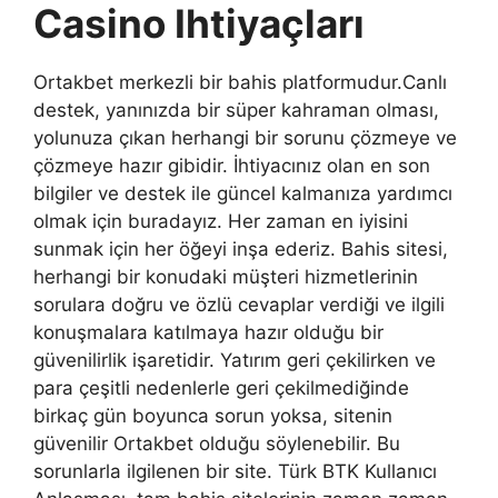
Casino Ihtiyaçları
Ortakbet merkezli bir bahis platformudur.Canlı
destek, yanınızda bir süper kahraman olması,
yolunuza çıkan herhangi bir sorunu çözmeye ve
çözmeye hazır gibidir. İhtiyacınız olan en son
bilgiler ve destek ile güncel kalmanıza yardımcı
olmak için buradayız. Her zaman en iyisini
sunmak için her öğeyi inşa ederiz. Bahis sitesi,
herhangi bir konudaki müşteri hizmetlerinin
sorulara doğru ve özlü cevaplar verdiği ve ilgili
konuşmalara katılmaya hazır olduğu bir
güvenilirlik işaretidir. Yatırım geri çekilirken ve
para çeşitli nedenlerle geri çekilmediğinde
birkaç gün boyunca sorun yoksa, sitenin
güvenilir Ortakbet olduğu söylenebilir. Bu
sorunlarla ilgilenen bir site. Türk BTK Kullanıcı