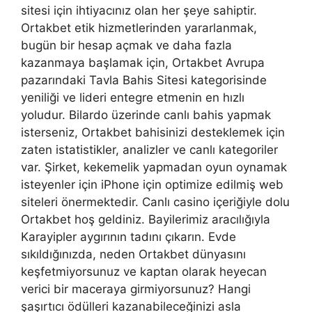
sitesi için ihtiyacınız olan her şeye sahiptir.
Ortakbet etik hizmetlerinden yararlanmak,
bugün bir hesap açmak ve daha fazla
kazanmaya başlamak için, Ortakbet Avrupa
pazarındaki Tavla Bahis Sitesi kategorisinde
yeniliği ve lideri entegre etmenin en hızlı
yoludur. Bilardo üzerinde canlı bahis yapmak
isterseniz, Ortakbet bahisinizi desteklemek için
zaten istatistikler, analizler ve canlı kategoriler
var. Şirket, kekemelik yapmadan oyun oynamak
isteyenler için iPhone için optimize edilmiş web
siteleri önermektedir. Canlı casino içeriğiyle dolu
Ortakbet hoş geldiniz. Bayilerimiz aracılığıyla
Karayipler aygırının tadını çıkarın. Evde
sıkıldığınızda, neden Ortakbet dünyasını
keşfetmiyorsunuz ve kaptan olarak heyecan
verici bir maceraya girmiyorsunuz? Hangi
şaşırtıcı ödülleri kazanabileceğinizi asla