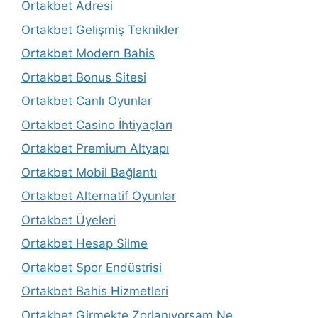
Ortakbet Adresi
Ortakbet Gelişmiş Teknikler
Ortakbet Modern Bahis
Ortakbet Bonus Sitesi
Ortakbet Canlı Oyunlar
Ortakbet Casino İhtiyaçları
Ortakbet Premium Altyapı
Ortakbet Mobil Bağlantı
Ortakbet Alternatif Oyunlar
Ortakbet Üyeleri
Ortakbet Hesap Silme
Ortakbet Spor Endüstrisi
Ortakbet Bahis Hizmetleri
Ortakbet Girmekte Zorlanıyorsam Ne