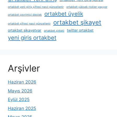
ortakbet yeni giriş şifresi nasıl güncellenir
ortakbet yüksek riskler yaşıyor
ortakbet üyelik
ortakbet çevrimiçi destek
ortakbet şikayet
ortakbet şifresi nasıl güncellenir
ortakbet şikayetvar
twitter ortakbet
ortakbet şirketi
yeni giris ortakbet
Arşivler
Haziran 2026
Mayıs 2026
Eylül 2025
Haziran 2025