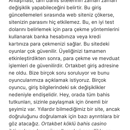
Anlaşması, tam bahis sitelerinin zaman zaman
değişiklik yapabileceğini belirtir. Bu giriş
güncellemeleri sırasında web siteniz çökerse,
sitenizin parasını hiç etkilemez. Bu, en iyi test
dolarını belirlemek için para çekme yöntemlerini
kullanarak banka hesabınıza veya kredi
kartınıza para çekmenizi sağlar. Bu sitedeki
oyunlar çok güvenilir. Üyeliğinizi tamamen
etkinleştirdikten sonra, para çekme ve mevduat
işlemleri de güvenilirdir. Ortakbet giriş adresine
ne oldu. Bize birçok soru soruluyor ve bunu
oyuncularımıza açıklamak istiyoruz. Birçok
oyuncu, giriş bilgilerindeki sık değişiklikler
nedeniyle endişelidir. Hey, orada tüm bahis
tutkunları, sizinle paylaşmak için önemli bir
şeyimiz var. Yıllardır bilmediğimiz bir site, ancak
doğruluğunu doğrulamak için bazı ayrıntılara bir
göz atacağız.
Ortakbet köklü bahis casino