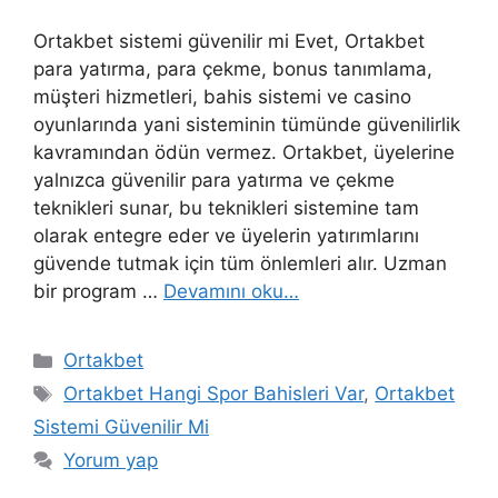
Ortakbet sistemi güvenilir mi Evet, Ortakbet
para yatırma, para çekme, bonus tanımlama,
müşteri hizmetleri, bahis sistemi ve casino
oyunlarında yani sisteminin tümünde güvenilirlik
kavramından ödün vermez. Ortakbet, üyelerine
yalnızca güvenilir para yatırma ve çekme
teknikleri sunar, bu teknikleri sistemine tam
olarak entegre eder ve üyelerin yatırımlarını
güvende tutmak için tüm önlemleri alır. Uzman
bir program …
Devamını oku…
Kategoriler
Ortakbet
Etiketler
Ortakbet Hangi Spor Bahisleri Var
,
Ortakbet
Sistemi Güvenilir Mi
Yorum yap