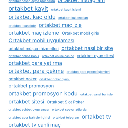
ortakbet instagram
ortakbet hesap açma prosedürü
ortakbet kayit
ortakbet kayıt i̇şlemi
ortakbet kaç oldu
ortakbet kullanıcıları
ortakbet maç izle
ortakbet lisanslıdır
ortakbet maç izleme
Ortakbet mobil giriş
Ortakbet mobil uygulaması
ortakbet nasıl bir site
ortakbet müşteri hizmetleri
ortakbet oyun sitesi
ortakbet online bahis
ortakbet online casino
ortakbet para yatırma
ortakbet para çekme
ortakbet para çekme i̇şlemleri
ortakbet poker
ortakbet poker oyunu
ortakbet promosyon
ortakbet promosyon kodu
ortakbet sanal bahisler
ortakbet sitesi
Ortakbet Slot Poker
ortakbet sohbet uygulaması
ortakbet sosyal ağlarda
ortakbet tv
ortakbet spor bahisleri girişi
ortakbet telegram
ortakbet tv canli maç