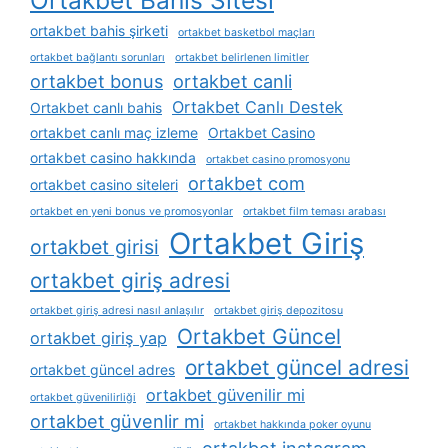
Ortakbet Bahis Sitesi
ortakbet bahis şirketi
ortakbet basketbol maçları
ortakbet bağlantı sorunları
ortakbet belirlenen limitler
ortakbet bonus
ortakbet canli
Ortakbet Canlı Destek
Ortakbet canlı bahis
ortakbet canlı maç izleme
Ortakbet Casino
ortakbet casino hakkında
ortakbet casino promosyonu
ortakbet com
ortakbet casino siteleri
ortakbet en yeni bonus ve promosyonlar
ortakbet film teması arabası
Ortakbet Giriş
ortakbet girisi
ortakbet giriş adresi
ortakbet giriş adresi nasıl anlaşılır
ortakbet giriş depozitosu
Ortakbet Güncel
ortakbet giriş yap
ortakbet güncel adresi
ortakbet güncel adres
ortakbet güvenilir mi
ortakbet güvenilirliği
ortakbet güvenlir mi
ortakbet hakkında poker oyunu