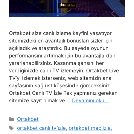
Ortakbet size canlı izleme keyfini yaşatıyor
sitemizdeki en avantajlı bonusları sizler için
açıkladık ve araştırdık. Bu sayede oyunun
performansını artırmak için bu avantajlardan
yararlanabilirsiniz. Kazanma şansını her
verdiğinizde canlı TV izlemeyin. Ortakbet Live
TV’yi izlemek isterseniz, web sitemizin ana
sayfasının sağ üst köşesinde göreceksiniz.
Ortakbet Canlı TV İzle Tek yapmanız gereken
sitemize kayıt olmak ve …
Devamını oku…
Kategoriler
Ortakbet
Etiketler
ortakbet canlı tv i̇zle
,
ortakbet maç izle
,