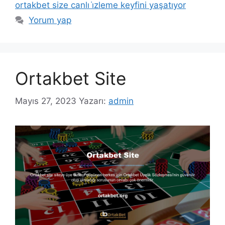
ortakbet size canlı i̇zleme keyfini yaşatıyor
Yorum yap
Ortakbet Site
Mayıs 27, 2023
Yazarı:
admin