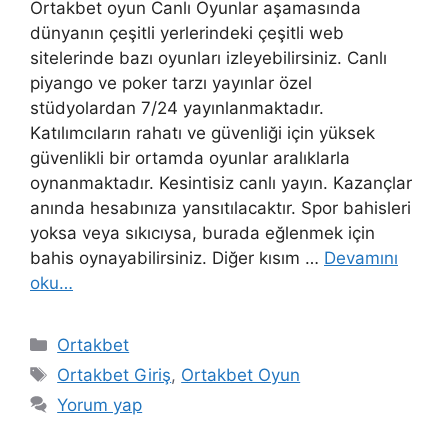
Ortakbet oyun Canlı Oyunlar aşamasında
dünyanın çeşitli yerlerindeki çeşitli web
sitelerinde bazı oyunları izleyebilirsiniz. Canlı
piyango ve poker tarzı yayınlar özel
stüdyolardan 7/24 yayınlanmaktadır.
Katılımcıların rahatı ve güvenliği için yüksek
güvenlikli bir ortamda oyunlar aralıklarla
oynanmaktadır. Kesintisiz canlı yayın. Kazançlar
anında hesabınıza yansıtılacaktır. Spor bahisleri
yoksa veya sıkıcıysa, burada eğlenmek için
bahis oynayabilirsiniz. Diğer kısım …
Devamını
oku…
Kategoriler
Ortakbet
Etiketler
Ortakbet Giriş
,
Ortakbet Oyun
Yorum yap