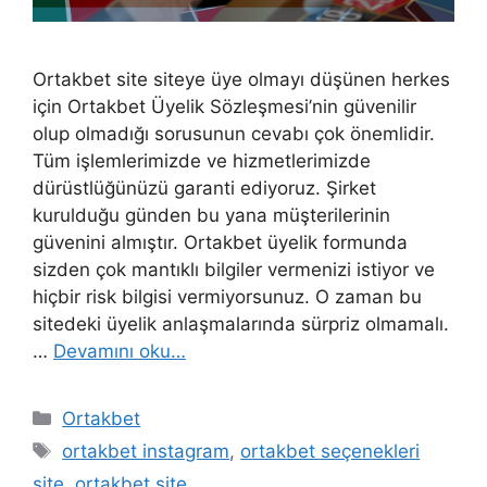
Ortakbet site siteye üye olmayı düşünen herkes
için Ortakbet Üyelik Sözleşmesi’nin güvenilir
olup olmadığı sorusunun cevabı çok önemlidir.
Tüm işlemlerimizde ve hizmetlerimizde
dürüstlüğünüzü garanti ediyoruz. Şirket
kurulduğu günden bu yana müşterilerinin
güvenini almıştır. Ortakbet üyelik formunda
sizden çok mantıklı bilgiler vermenizi istiyor ve
hiçbir risk bilgisi vermiyorsunuz. O zaman bu
sitedeki üyelik anlaşmalarında sürpriz olmamalı.
…
Devamını oku…
Kategoriler
Ortakbet
Etiketler
ortakbet instagram
,
ortakbet seçenekleri
site
,
ortakbet site