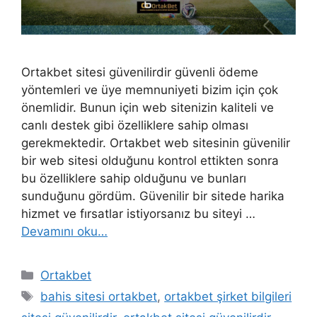
Ortakbet sitesi güvenilirdir güvenli ödeme
yöntemleri ve üye memnuniyeti bizim için çok
önemlidir. Bunun için web sitenizin kaliteli ve
canlı destek gibi özelliklere sahip olması
gerekmektedir. Ortakbet web sitesinin güvenilir
bir web sitesi olduğunu kontrol ettikten sonra
bu özelliklere sahip olduğunu ve bunları
sunduğunu gördüm. Güvenilir bir sitede harika
hizmet ve fırsatlar istiyorsanız bu siteyi …
Devamını oku…
Kategoriler
Ortakbet
Etiketler
bahis sitesi ortakbet
,
ortakbet şirket bilgileri