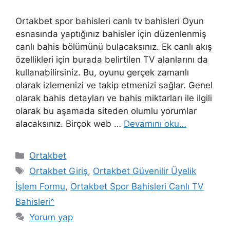
Ortakbet spor bahisleri canlı tv bahisleri Oyun
esnasında yaptığınız bahisler için düzenlenmiş
canlı bahis bölümünü bulacaksınız. Ek canlı akış
özellikleri için burada belirtilen TV alanlarını da
kullanabilirsiniz. Bu, oyunu gerçek zamanlı
olarak izlemenizi ve takip etmenizi sağlar. Genel
olarak bahis detayları ve bahis miktarları ile ilgili
olarak bu aşamada siteden olumlu yorumlar
alacaksınız. Birçok web …
Devamını oku…
Kategoriler
Ortakbet
Etiketler
Ortakbet Giriş
,
Ortakbet Güvenilir Üyelik
İşlem Formu
,
Ortakbet Spor Bahisleri Canlı TV
Bahisleri^
Yorum yap