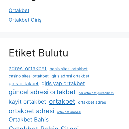
Ortakbet
Ortakbet Giriş
Etiket Bulutu
adresi ortakbet
bahis sitesi ortakbet
casino sitesi ortakbet
giris adresi ortakbet
giris yap ortakbet
giris ortakbet
güncel adresi ortakbet
her ortakbet güvenilir mi
ortakbet
kayit ortakbet
ortakbet adres
ortakbet adresi
ortakbet arabası
Ortakbet Bahis