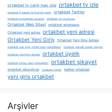
ortakbet tv izle
ortakbet tv canli maç izle
ortakbet Twitter
ortakbet tv kanalı i̇le i̇lişkiniz nedir
ortakbet uygulaması kurulum
ortakbet vip oyuncusu
Ortakbet Web Sitesi
ortakbet whatsapp
ortakbet yeni adresi
Ortakbet yeni adres
Ortakbet Yeni Giriş
Ortakbet Yeni Giriş Adresi
ortakbet yeni giriş şifresi nasıl güncellenir
ortakbet yüksek riskler yaşıyor
ortakbet üyelik
ortakbet çevrimiçi destek
ortakbet şikayet
ortakbet şifresi nasıl güncellenir
ortakbet şikayetvar
twitter ortakbet
ortakbet şirketi
yeni giris ortakbet
Arşivler