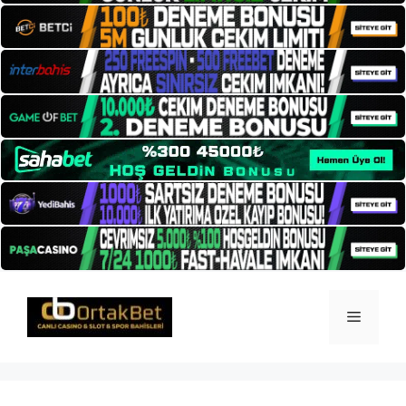
İçeriğe
atla
Menü