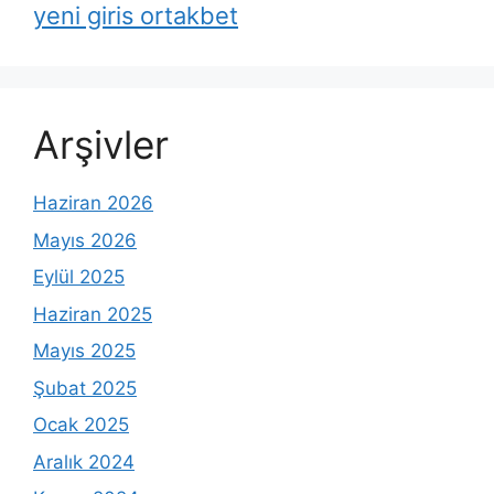
yeni giris ortakbet
Arşivler
Haziran 2026
Mayıs 2026
Eylül 2025
Haziran 2025
Mayıs 2025
Şubat 2025
Ocak 2025
Aralık 2024