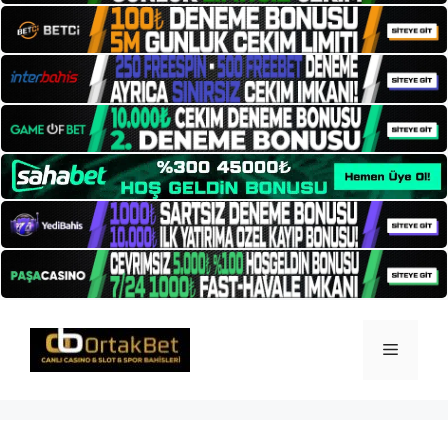
İçeriğe
atla
Menü