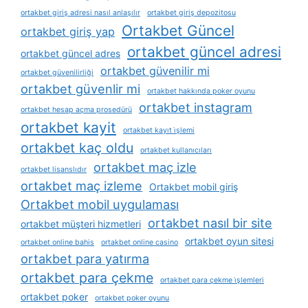
ortakbet giriş adresi nasıl anlaşılır
ortakbet giriş depozitosu
Ortakbet Güncel
ortakbet giriş yap
ortakbet güncel adresi
ortakbet güncel adres
ortakbet güvenilir mi
ortakbet güvenilirliği
ortakbet güvenlir mi
ortakbet hakkında poker oyunu
ortakbet instagram
ortakbet hesap açma prosedürü
ortakbet kayit
ortakbet kayıt i̇şlemi
ortakbet kaç oldu
ortakbet kullanıcıları
ortakbet maç izle
ortakbet lisanslıdır
ortakbet maç izleme
Ortakbet mobil giriş
Ortakbet mobil uygulaması
ortakbet nasıl bir site
ortakbet müşteri hizmetleri
ortakbet oyun sitesi
ortakbet online bahis
ortakbet online casino
ortakbet para yatırma
ortakbet para çekme
ortakbet para çekme i̇şlemleri
ortakbet poker
ortakbet poker oyunu