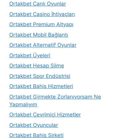
Ortakbet Canlı Oyunlar
Ortakbet Casino İhtiyaçları
Ortakbet Premium Altyapı
Ortakbet Mobil Bağlantı
Ortakbet Alternatif Oyunlar
Ortakbet Üyeleri
Ortakbet Hesap Silme
Ortakbet Spor Endüstrisi
Ortakbet Bahis Hizmetleri
Ortakbet Girmekte Zorlanıyorsam Ne
Yapmalıyım
Ortakbet Çevrimiçi Hizmetler
Ortakbet Oyuncular
Ortakbet Bahis Şirketi