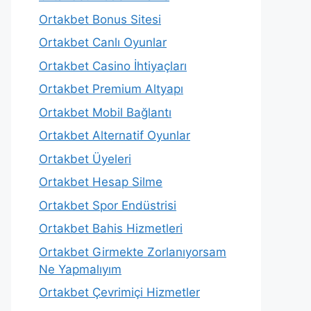
Ortakbet Bonus Sitesi
Ortakbet Canlı Oyunlar
Ortakbet Casino İhtiyaçları
Ortakbet Premium Altyapı
Ortakbet Mobil Bağlantı
Ortakbet Alternatif Oyunlar
Ortakbet Üyeleri
Ortakbet Hesap Silme
Ortakbet Spor Endüstrisi
Ortakbet Bahis Hizmetleri
Ortakbet Girmekte Zorlanıyorsam
Ne Yapmalıyım
Ortakbet Çevrimiçi Hizmetler