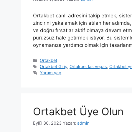
Ortakbet canlı adresini takip etmek, sistem
zincirini yakalamak için atılan her adımda
ve doğru fırsatlar aktif olmaya devam etme
pürüzsüz hale getirmek istiyor. Bu sisteml
oynamanıza yardımcı olmak için tasarlanm
Kategoriler
Ortakbet
Etiketler
Ortakbet Giriş
,
Ortakbet las vegas
,
Ortakbet ye
Yorum yap
Ortakbet Üye Olun
Eylül 30, 2023
Yazarı:
admin