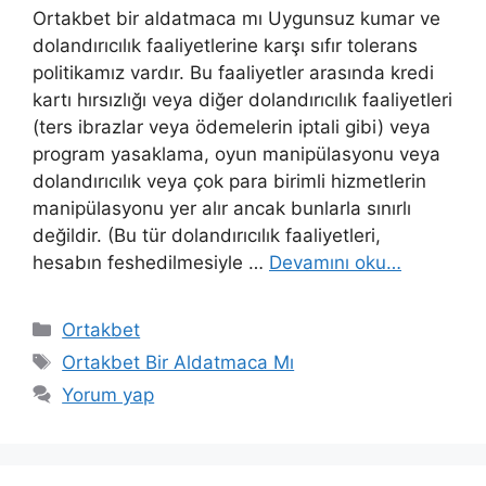
Ortakbet bir aldatmaca mı Uygunsuz kumar ve
dolandırıcılık faaliyetlerine karşı sıfır tolerans
politikamız vardır. Bu faaliyetler arasında kredi
kartı hırsızlığı veya diğer dolandırıcılık faaliyetleri
(ters ibrazlar veya ödemelerin iptali gibi) veya
program yasaklama, oyun manipülasyonu veya
dolandırıcılık veya çok para birimli hizmetlerin
manipülasyonu yer alır ancak bunlarla sınırlı
değildir. (Bu tür dolandırıcılık faaliyetleri,
hesabın feshedilmesiyle …
Devamını oku…
Kategoriler
Ortakbet
Etiketler
Ortakbet Bir Aldatmaca Mı
Yorum yap