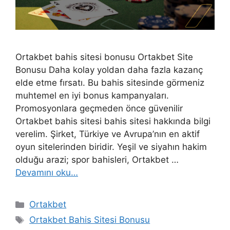
Ortakbet bahis sitesi bonusu Ortakbet Site
Bonusu Daha kolay yoldan daha fazla kazanç
elde etme fırsatı. Bu bahis sitesinde görmeniz
muhtemel en iyi bonus kampanyaları.
Promosyonlara geçmeden önce güvenilir
Ortakbet bahis sitesi bahis sitesi hakkında bilgi
verelim. Şirket, Türkiye ve Avrupa’nın en aktif
oyun sitelerinden biridir. Yeşil ve siyahın hakim
olduğu arazi; spor bahisleri, Ortakbet …
Devamını oku…
Kategoriler
Ortakbet
Etiketler
Ortakbet Bahis Sitesi Bonusu