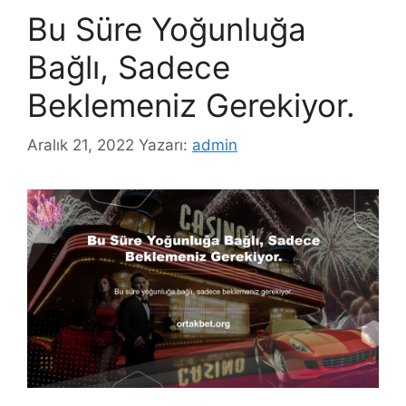
Bu Süre Yoğunluğa
Bağlı, Sadece
Beklemeniz Gerekiyor.
Aralık 21, 2022
Yazarı:
admin