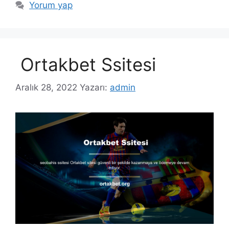
Yorum yap
Ortakbet Ssitesi
Aralık 28, 2022
Yazarı:
admin