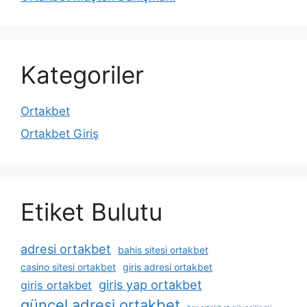
Kategoriler
Ortakbet
Ortakbet Giriş
Etiket Bulutu
adresi ortakbet
bahis sitesi ortakbet
casino sitesi ortakbet
giris adresi ortakbet
giris yap ortakbet
giris ortakbet
güncel adresi ortakbet