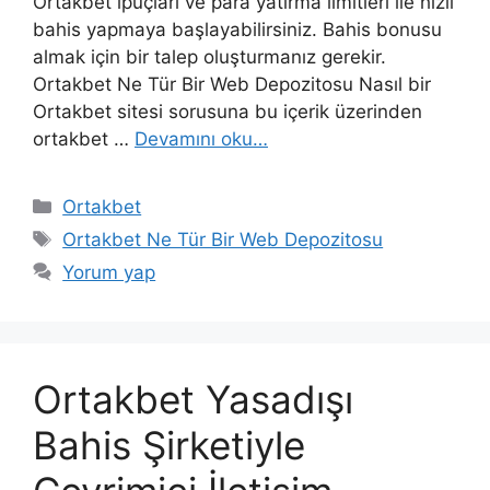
Ortakbet ipuçları ve para yatırma limitleri ile hızlı
bahis yapmaya başlayabilirsiniz. Bahis bonusu
almak için bir talep oluşturmanız gerekir.
Ortakbet Ne Tür Bir Web Depozitosu Nasıl bir
Ortakbet sitesi sorusuna bu içerik üzerinden
ortakbet …
Devamını oku…
Kategoriler
Ortakbet
Etiketler
Ortakbet Ne Tür Bir Web Depozitosu
Yorum yap
Ortakbet Yasadışı
Bahis Şirketiyle