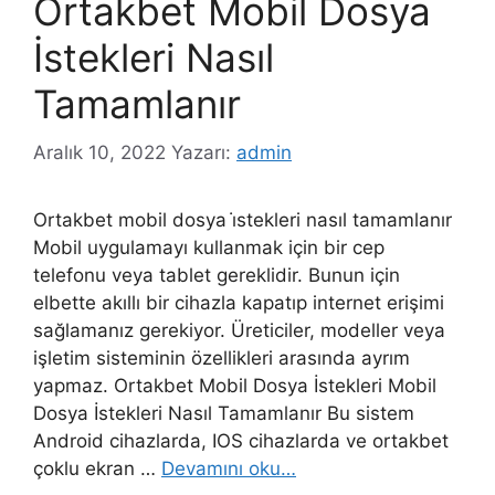
Ortakbet Mobil Dosya
İstekleri Nasıl
Tamamlanır
Aralık 10, 2022
Yazarı:
admin
Ortakbet mobil dosya i̇stekleri nasıl tamamlanır
Mobil uygulamayı kullanmak için bir cep
telefonu veya tablet gereklidir. Bunun için
elbette akıllı bir cihazla kapatıp internet erişimi
sağlamanız gerekiyor. Üreticiler, modeller veya
işletim sisteminin özellikleri arasında ayrım
yapmaz. Ortakbet Mobil Dosya İstekleri Mobil
Dosya İstekleri Nasıl Tamamlanır Bu sistem
Android cihazlarda, IOS cihazlarda ve ortakbet
çoklu ekran …
Devamını oku…