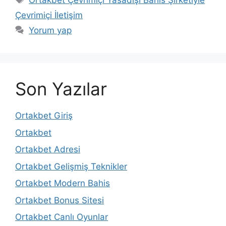
Ortakbet Çevrimiçi Yasadışı Bahis Şirketiyle
Çevrimiçi İletişim
Yorum yap
Son Yazılar
Ortakbet Giriş
Ortakbet
Ortakbet Adresi
Ortakbet Gelişmiş Teknikler
Ortakbet Modern Bahis
Ortakbet Bonus Sitesi
Ortakbet Canlı Oyunlar