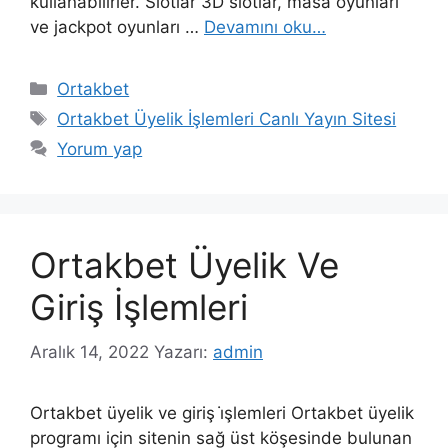
kullanabilirler. Slotlar 3D slotlar, masa oyunları
ve jackpot oyunları …
Devamını oku…
Kategoriler
Ortakbet
Etiketler
Ortakbet Üyelik İşlemleri Canlı Yayın Sitesi
Yorum yap
Ortakbet Üyelik Ve
Giriş İşlemleri
Aralık 14, 2022
Yazarı:
admin
Ortakbet üyelik ve giriş i̇şlemleri Ortakbet üyelik
programı için sitenin sağ üst köşesinde bulunan