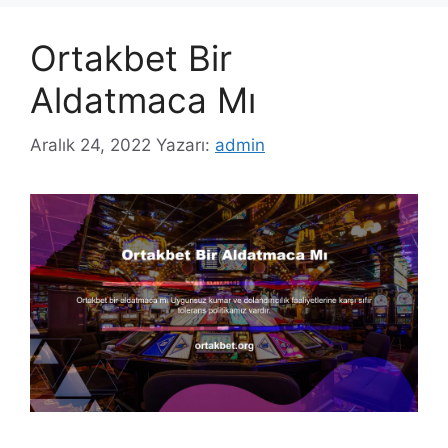
Ortakbet Bir
Aldatmaca Mı
Aralık 24, 2022
Yazarı:
admin