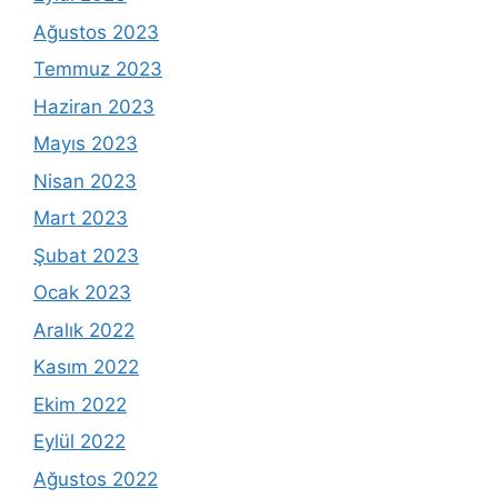
Ağustos 2023
Temmuz 2023
Haziran 2023
Mayıs 2023
Nisan 2023
Mart 2023
Şubat 2023
Ocak 2023
Aralık 2022
Kasım 2022
Ekim 2022
Eylül 2022
Ağustos 2022