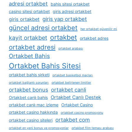
adresi ortakbet
bahis sitesi ortakbet
casino sitesi ortakbet
giris adresi ortakbet
giris yap ortakbet
giris ortakbet
güncel adresi ortakbet
her ortakbet güvenilir mi
ortakbet
kayit ortakbet
ortakbet adres
ortakbet adresi
ortakbet arabası
Ortakbet Bahis
Ortakbet Bahis Sitesi
ortakbet bahis şirketi
ortakbet basketbol maçları
ortakbet bağlantı sorunları
ortakbet belirlenen limitler
ortakbet bonus
ortakbet canli
Ortakbet Canlı Destek
Ortakbet canlı bahis
ortakbet canlı maç izleme
Ortakbet Casino
ortakbet casino hakkında
ortakbet casino promosyonu
ortakbet com
ortakbet casino siteleri
ortakbet en yeni bonus ve promosyonlar
ortakbet film teması arabası