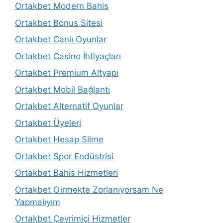
Ortakbet Modern Bahis
Ortakbet Bonus Sitesi
Ortakbet Canlı Oyunlar
Ortakbet Casino İhtiyaçları
Ortakbet Premium Altyapı
Ortakbet Mobil Bağlantı
Ortakbet Alternatif Oyunlar
Ortakbet Üyeleri
Ortakbet Hesap Silme
Ortakbet Spor Endüstrisi
Ortakbet Bahis Hizmetleri
Ortakbet Girmekte Zorlanıyorsam Ne
Yapmalıyım
Ortakbet Çevrimiçi Hizmetler