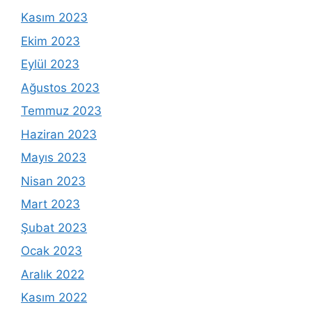
Kasım 2023
Ekim 2023
Eylül 2023
Ağustos 2023
Temmuz 2023
Haziran 2023
Mayıs 2023
Nisan 2023
Mart 2023
Şubat 2023
Ocak 2023
Aralık 2022
Kasım 2022