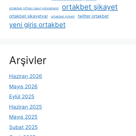
ortakbet şikayet
ortakbet şifresi nasıl güncellenir
ortakbet şikayetvar
twitter ortakbet
ortakbet şirketi
yeni giris ortakbet
Arşivler
Haziran 2026
Mayıs 2026
Eylül 2025
Haziran 2025
Mayıs 2025
Şubat 2025