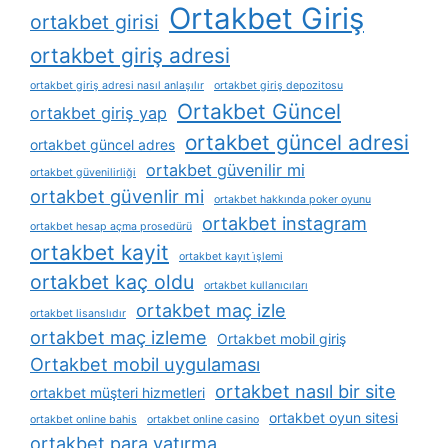
Ortakbet Giriş
ortakbet girisi
ortakbet giriş adresi
ortakbet giriş adresi nasıl anlaşılır
ortakbet giriş depozitosu
Ortakbet Güncel
ortakbet giriş yap
ortakbet güncel adresi
ortakbet güncel adres
ortakbet güvenilir mi
ortakbet güvenilirliği
ortakbet güvenlir mi
ortakbet hakkında poker oyunu
ortakbet instagram
ortakbet hesap açma prosedürü
ortakbet kayit
ortakbet kayıt i̇şlemi
ortakbet kaç oldu
ortakbet kullanıcıları
ortakbet maç izle
ortakbet lisanslıdır
ortakbet maç izleme
Ortakbet mobil giriş
Ortakbet mobil uygulaması
ortakbet nasıl bir site
ortakbet müşteri hizmetleri
ortakbet oyun sitesi
ortakbet online bahis
ortakbet online casino
ortakbet para yatırma