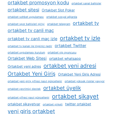
ortakbet promosyon kodu
ortakbet sanal bahisler
ortakbet sitesi
Ortakbet Slot Poker
ortakbet sohbet uygulaması
ortakbet sosyal ağlarda
ortakbet tv
ortakbet spor bahisleri girişi
ortakbet telegram
ortakbet tv canli maç
ortakbet tv izle
ortakbet tv canli maç izle
ortakbet Twitter
ortakbet tv kanalı i̇le i̇lişkiniz nedir
ortakbet uygulaması kurulum
ortakbet vip oyuncusu
Ortakbet Web Sitesi
ortakbet whatsapp
ortakbet yeni adresi
Ortakbet yeni adres
Ortakbet Yeni Giriş
Ortakbet Yeni Giriş Adresi
ortakbet yeni giriş şifresi nasıl güncellenir
ortakbet yüksek riskler yaşıyor
ortakbet üyelik
ortakbet çevrimiçi destek
ortakbet şikayet
ortakbet şifresi nasıl güncellenir
ortakbet şikayetvar
twitter ortakbet
ortakbet şirketi
yeni giris ortakbet