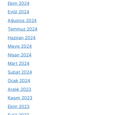
Ekim 2024
Eylül 2024
Ağustos 2024
Temmuz 2024
Haziran 2024
Mayıs 2024
Nisan 2024
Mart 2024
Şubat 2024
Ocak 2024
Aralık 2023
Kasım 2023
Ekim 2023