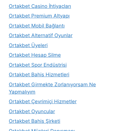
Ortakbet Casino İhtiyaçları
Ortakbet Premium Altyapı
Ortakbet Mobil Bağlantı
Ortakbet Alternatif Oyunlar
Ortakbet Üyeleri
Ortakbet Hesap Silme
Ortakbet Spor Endüstrisi
Ortakbet Bahis Hizmetleri
Ortakbet Girmekte Zorlanıyorsam Ne
Yapmalıyım
Ortakbet Çevrimiçi Hizmetler
Ortakbet Oyuncular
Ortakbet Bahis Şirketi
Ortakbet Müşteri Danışmanı