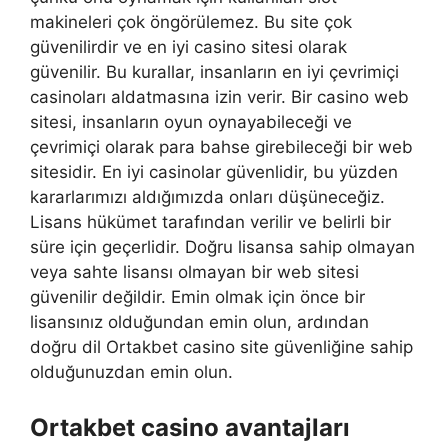
makineleri çok öngörülemez. Bu site çok
güvenilirdir ve en iyi casino sitesi olarak
güvenilir. Bu kurallar, insanların en iyi çevrimiçi
casinoları aldatmasına izin verir. Bir casino web
sitesi, insanların oyun oynayabileceği ve
çevrimiçi olarak para bahse girebileceği bir web
sitesidir. En iyi casinolar güvenlidir, bu yüzden
kararlarımızı aldığımızda onları düşüneceğiz.
Lisans hükümet tarafından verilir ve belirli bir
süre için geçerlidir. Doğru lisansa sahip olmayan
veya sahte lisansı olmayan bir web sitesi
güvenilir değildir. Emin olmak için önce bir
lisansınız olduğundan emin olun, ardından
doğru dil Ortakbet casino site güvenliğine sahip
olduğunuzdan emin olun.
Ortakbet casino avantajları