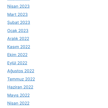
Nisan 2023
Mart 2023
Şubat 2023
Ocak 2023
Aralık 2022
Kasım 2022
Ekim 2022
Eylül 2022
Ağustos 2022
Temmuz 2022
Haziran 2022
Mayıs 2022
Nisan 2022