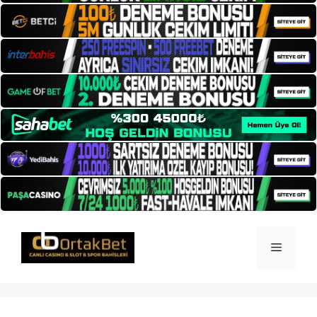
İçeriğe
atla
Menü