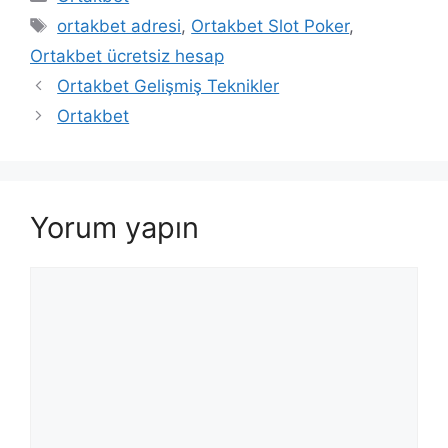
Etiketler
ortakbet adresi
,
Ortakbet Slot Poker
,
Ortakbet ücretsiz hesap
Ortakbet Gelişmiş Teknikler
Ortakbet
Yorum yapın
Yorum