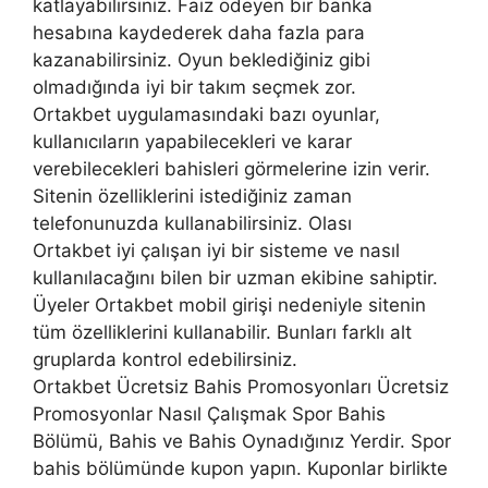
katlayabilirsiniz. Faiz ödeyen bir banka
hesabına kaydederek daha fazla para
kazanabilirsiniz. Oyun beklediğiniz gibi
olmadığında iyi bir takım seçmek zor.
Ortakbet uygulamasındaki bazı oyunlar,
kullanıcıların yapabilecekleri ve karar
verebilecekleri bahisleri görmelerine izin verir.
Sitenin özelliklerini istediğiniz zaman
telefonunuzda kullanabilirsiniz. Olası
Ortakbet iyi çalışan iyi bir sisteme ve nasıl
kullanılacağını bilen bir uzman ekibine sahiptir.
Üyeler Ortakbet mobil girişi nedeniyle sitenin
tüm özelliklerini kullanabilir. Bunları farklı alt
gruplarda kontrol edebilirsiniz.
Ortakbet Ücretsiz Bahis Promosyonları Ücretsiz
Promosyonlar Nasıl Çalışmak Spor Bahis
Bölümü, Bahis ve Bahis Oynadığınız Yerdir. Spor
bahis bölümünde kupon yapın. Kuponlar birlikte