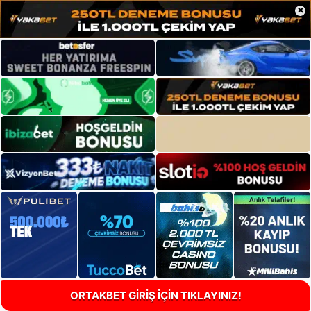
×
ORTAKBET GİRİŞ İÇİN TIKLAYINIZ!