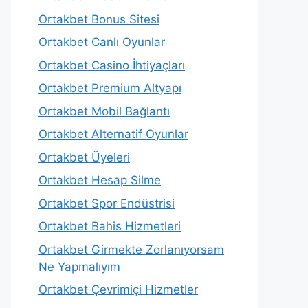
Ortakbet Bonus Sitesi
Ortakbet Canlı Oyunlar
Ortakbet Casino İhtiyaçları
Ortakbet Premium Altyapı
Ortakbet Mobil Bağlantı
Ortakbet Alternatif Oyunlar
Ortakbet Üyeleri
Ortakbet Hesap Silme
Ortakbet Spor Endüstrisi
Ortakbet Bahis Hizmetleri
Ortakbet Girmekte Zorlanıyorsam
Ne Yapmalıyım
Ortakbet Çevrimiçi Hizmetler