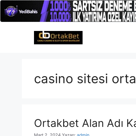
İçeriğe
atla
casino sitesi ort
Ortakbet Alan Adı Kay
Mart 2, 2024
Yazarı:
admin