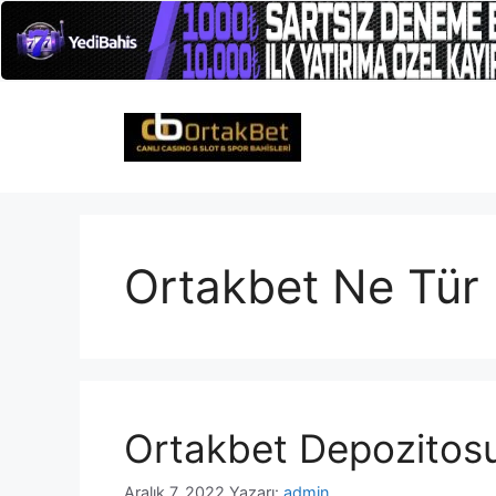
İçeriğe
atla
Ortakbet Ne Tür
Ortakbet Depozitos
Aralık 7, 2022
Yazarı:
admin