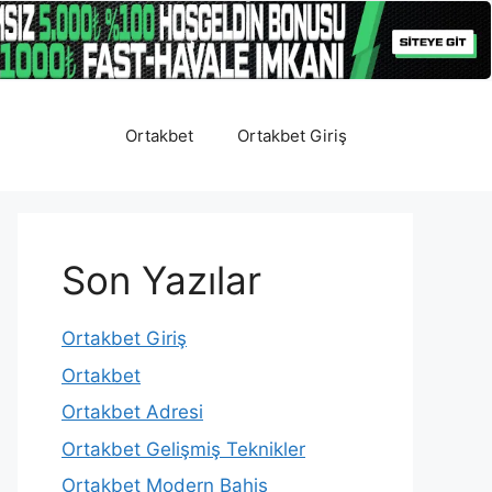
Ortakbet
Ortakbet Giriş
Son Yazılar
Ortakbet Giriş
Ortakbet
Ortakbet Adresi
Ortakbet Gelişmiş Teknikler
Ortakbet Modern Bahis