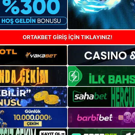
ORTAKBET GİRİŞ İÇİN TIKLAYINIZ!