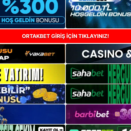
ORTAKBET GİRİŞ İÇİN TIKLAYINIZ!