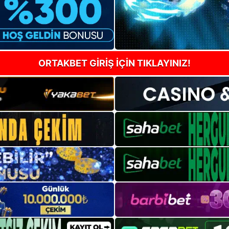
ORTAKBET GİRİŞ İÇİN TIKLAYINIZ!