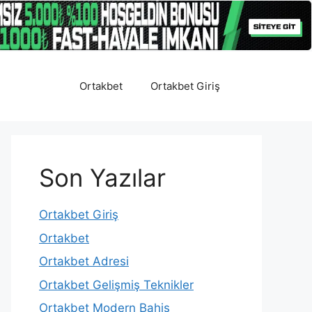
Ortakbet
Ortakbet Giriş
Son Yazılar
Ortakbet Giriş
Ortakbet
Ortakbet Adresi
Ortakbet Gelişmiş Teknikler
Ortakbet Modern Bahis