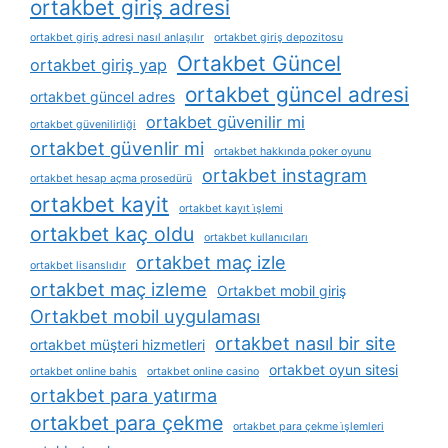
ortakbet giriş adresi
ortakbet giriş adresi nasıl anlaşılır
ortakbet giriş depozitosu
Ortakbet Güncel
ortakbet giriş yap
ortakbet güncel adresi
ortakbet güncel adres
ortakbet güvenilir mi
ortakbet güvenilirliği
ortakbet güvenlir mi
ortakbet hakkında poker oyunu
ortakbet instagram
ortakbet hesap açma prosedürü
ortakbet kayit
ortakbet kayıt i̇şlemi
ortakbet kaç oldu
ortakbet kullanıcıları
ortakbet maç izle
ortakbet lisanslıdır
ortakbet maç izleme
Ortakbet mobil giriş
Ortakbet mobil uygulaması
ortakbet nasıl bir site
ortakbet müşteri hizmetleri
ortakbet oyun sitesi
ortakbet online bahis
ortakbet online casino
ortakbet para yatırma
ortakbet para çekme
ortakbet para çekme i̇şlemleri