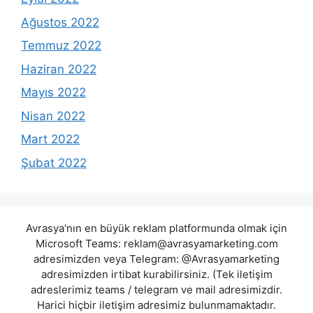
Ağustos 2022
Temmuz 2022
Haziran 2022
Mayıs 2022
Nisan 2022
Mart 2022
Şubat 2022
Avrasya'nın en büyük reklam platformunda olmak için
Microsoft Teams:
reklam@avrasyamarketing.com
adresimizden veya Telegram: @Avrasyamarketing
adresimizden irtibat kurabilirsiniz. (Tek iletişim
adreslerimiz teams / telegram ve mail adresimizdir.
Harici hiçbir iletişim adresimiz bulunmamaktadır.