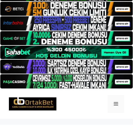
İçeriğe
atla
Menü