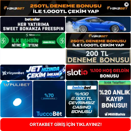
×
ORTAKBET GİRİŞ İÇİN TIKLAYINIZ!