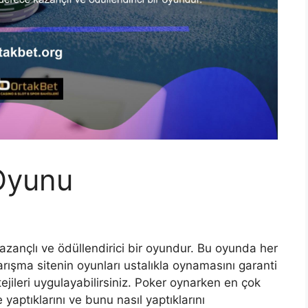
Oyunu
zançlı ve ödüllendirici bir oyundur. Bu oyunda her
arışma sitenin oyunları ustalıkla oynamasını garanti
ejileri uygulayabilirsiniz. Poker oynarken en çok
 yaptıklarını ve bunu nasıl yaptıklarını