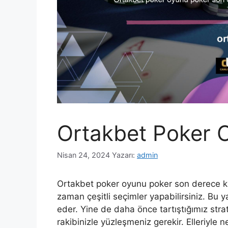
Ortakbet Poker 
Nisan 24, 2024
Yazarı:
admin
Ortakbet poker oyunu poker son derece ka
zaman çeşitli seçimler yapabilirsiniz. Bu y
eder. Yine de daha önce tartıştığımız strat
rakibinizle yüzleşmeniz gerekir. Elleriyle ne