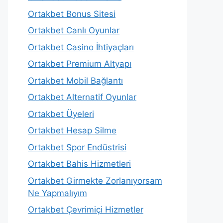
Ortakbet Bonus Sitesi
Ortakbet Canlı Oyunlar
Ortakbet Casino İhtiyaçları
Ortakbet Premium Altyapı
Ortakbet Mobil Bağlantı
Ortakbet Alternatif Oyunlar
Ortakbet Üyeleri
Ortakbet Hesap Silme
Ortakbet Spor Endüstrisi
Ortakbet Bahis Hizmetleri
Ortakbet Girmekte Zorlanıyorsam
Ne Yapmalıyım
Ortakbet Çevrimiçi Hizmetler