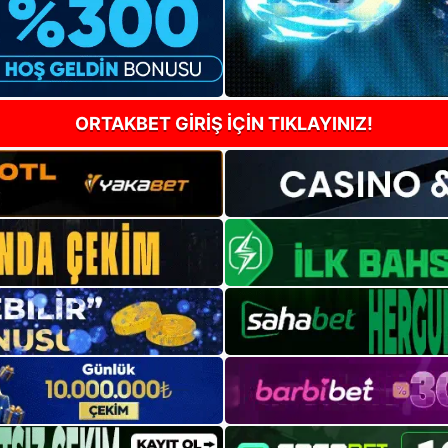
ORTAKBET GİRİŞ İÇİN TIKLAYINIZ!