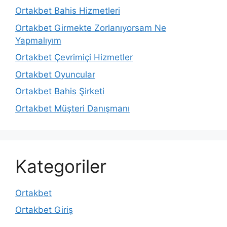
Ortakbet Bahis Hizmetleri
Ortakbet Girmekte Zorlanıyorsam Ne
Yapmalıyım
Ortakbet Çevrimiçi Hizmetler
Ortakbet Oyuncular
Ortakbet Bahis Şirketi
Ortakbet Müşteri Danışmanı
Kategoriler
Ortakbet
Ortakbet Giriş