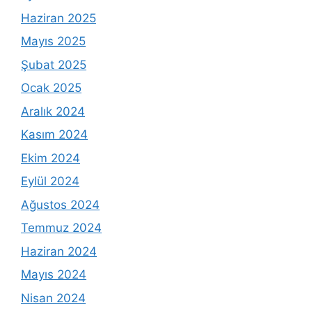
Haziran 2025
Mayıs 2025
Şubat 2025
Ocak 2025
Aralık 2024
Kasım 2024
Ekim 2024
Eylül 2024
Ağustos 2024
Temmuz 2024
Haziran 2024
Mayıs 2024
Nisan 2024