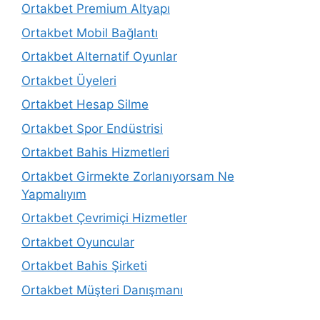
Ortakbet Premium Altyapı
Ortakbet Mobil Bağlantı
Ortakbet Alternatif Oyunlar
Ortakbet Üyeleri
Ortakbet Hesap Silme
Ortakbet Spor Endüstrisi
Ortakbet Bahis Hizmetleri
Ortakbet Girmekte Zorlanıyorsam Ne
Yapmalıyım
Ortakbet Çevrimiçi Hizmetler
Ortakbet Oyuncular
Ortakbet Bahis Şirketi
Ortakbet Müşteri Danışmanı