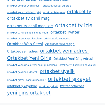
ortakbet sohbet uygulaması
ortakbet sosyal ağlarda
ortakbet tv
ortakbet spor bahisleri girişi
ortakbet telegram
ortakbet tv canli maç
ortakbet tv izle
ortakbet tv canli maç izle
ortakbet Twitter
ortakbet tv kanalı i̇le i̇lişkiniz nedir
ortakbet uygulaması kurulum
ortakbet vip oyuncusu
Ortakbet Web Sitesi
ortakbet whatsapp
ortakbet yeni adresi
Ortakbet yeni adres
Ortakbet Yeni Giriş
Ortakbet Yeni Giriş Adresi
ortakbet yeni giriş şifresi nasıl güncellenir
ortakbet yüksek riskler yaşıyor
ortakbet üyelik
ortakbet çevrimiçi destek
ortakbet şikayet
ortakbet şifresi nasıl güncellenir
ortakbet şikayetvar
twitter ortakbet
ortakbet şirketi
yeni giris ortakbet