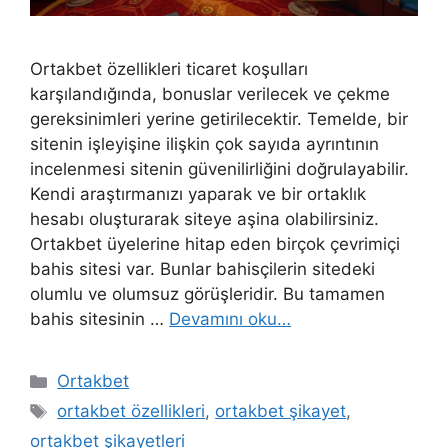
Ortakbet özellikleri ticaret koşulları
karşılandığında, bonuslar verilecek ve çekme
gereksinimleri yerine getirilecektir. Temelde, bir
sitenin işleyişine ilişkin çok sayıda ayrıntının
incelenmesi sitenin güvenilirliğini doğrulayabilir.
Kendi araştırmanızı yaparak ve bir ortaklık
hesabı oluşturarak siteye aşina olabilirsiniz.
Ortakbet üyelerine hitap eden birçok çevrimiçi
bahis sitesi var. Bunlar bahisçilerin sitedeki
olumlu ve olumsuz görüşleridir. Bu tamamen
bahis sitesinin …
Devamını oku…
Kategoriler
Ortakbet
Etiketler
ortakbet özellikleri
,
ortakbet şikayet
,
ortakbet şikayetleri