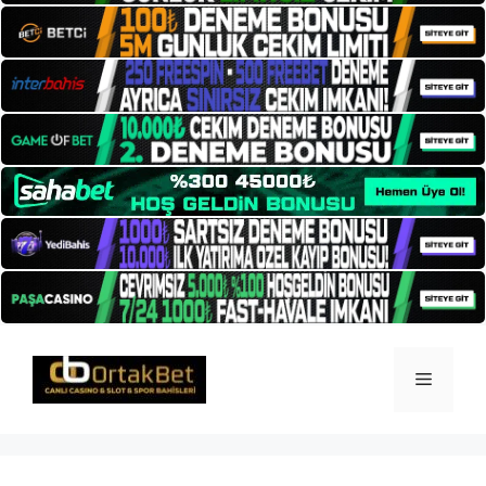
İçeriğe
atla
Menü