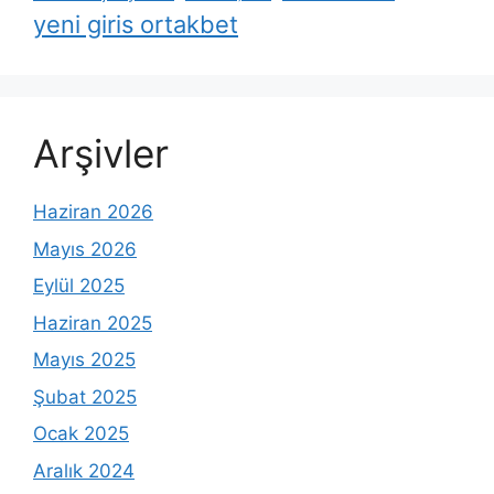
yeni giris ortakbet
Arşivler
Haziran 2026
Mayıs 2026
Eylül 2025
Haziran 2025
Mayıs 2025
Şubat 2025
Ocak 2025
Aralık 2024