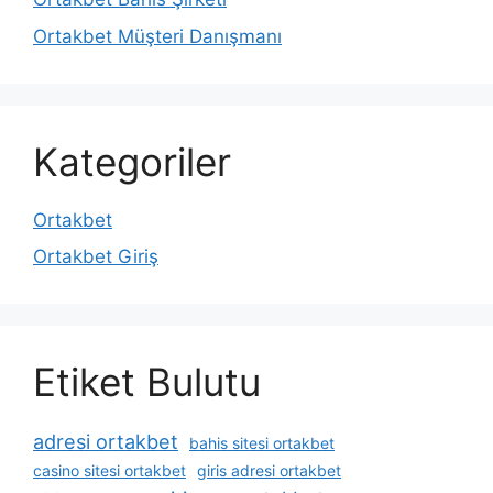
Ortakbet Müşteri Danışmanı
Kategoriler
Ortakbet
Ortakbet Giriş
Etiket Bulutu
adresi ortakbet
bahis sitesi ortakbet
casino sitesi ortakbet
giris adresi ortakbet