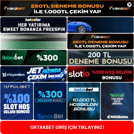
×
ORTAKBET GİRİŞ İÇİN TIKLAYINIZ!