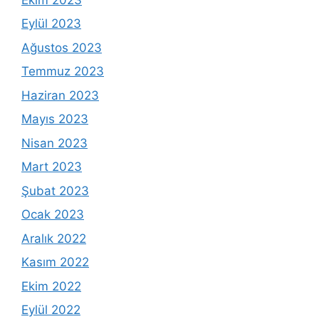
Eylül 2023
Ağustos 2023
Temmuz 2023
Haziran 2023
Mayıs 2023
Nisan 2023
Mart 2023
Şubat 2023
Ocak 2023
Aralık 2022
Kasım 2022
Ekim 2022
Eylül 2022