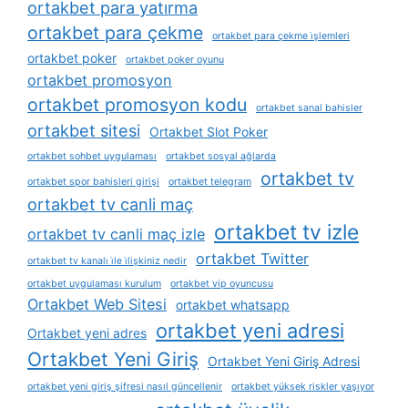
ortakbet para yatırma
ortakbet para çekme
ortakbet para çekme i̇şlemleri
ortakbet poker
ortakbet poker oyunu
ortakbet promosyon
ortakbet promosyon kodu
ortakbet sanal bahisler
ortakbet sitesi
Ortakbet Slot Poker
ortakbet sohbet uygulaması
ortakbet sosyal ağlarda
ortakbet tv
ortakbet spor bahisleri girişi
ortakbet telegram
ortakbet tv canli maç
ortakbet tv izle
ortakbet tv canli maç izle
ortakbet Twitter
ortakbet tv kanalı i̇le i̇lişkiniz nedir
ortakbet uygulaması kurulum
ortakbet vip oyuncusu
Ortakbet Web Sitesi
ortakbet whatsapp
ortakbet yeni adresi
Ortakbet yeni adres
Ortakbet Yeni Giriş
Ortakbet Yeni Giriş Adresi
ortakbet yeni giriş şifresi nasıl güncellenir
ortakbet yüksek riskler yaşıyor