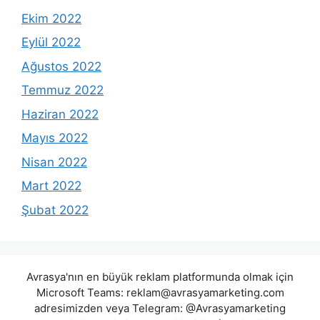
Ekim 2022
Eylül 2022
Ağustos 2022
Temmuz 2022
Haziran 2022
Mayıs 2022
Nisan 2022
Mart 2022
Şubat 2022
Avrasya'nın en büyük reklam platformunda olmak için
Microsoft Teams:
reklam@avrasyamarketing.com
adresimizden veya Telegram: @Avrasyamarketing