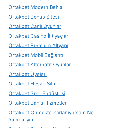
Ortakbet Modern Bahis
Ortakbet Bonus Sitesi
Ortakbet Canlı Oyunlar
Ortakbet Casino İhtiyaçları
Ortakbet Premium Altyapı
Ortakbet Mobil Bağlantı
Ortakbet Alternatif Oyunlar
Ortakbet Üyeleri
Ortakbet Hesap Silme
Ortakbet Spor Endüstrisi
Ortakbet Bahis Hizmetleri
Ortakbet Girmekte Zorlanıyorsam Ne
Yapmalıyım