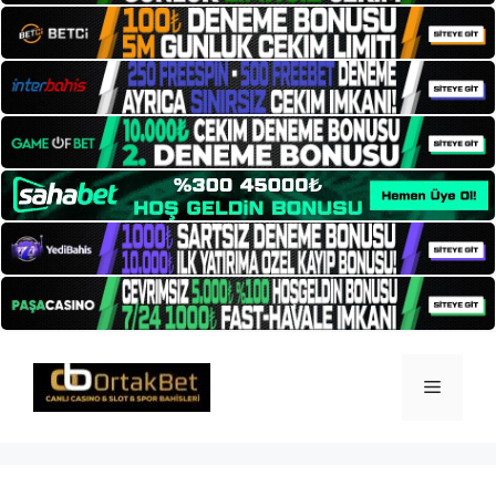
İçeriğe
atla
Menü