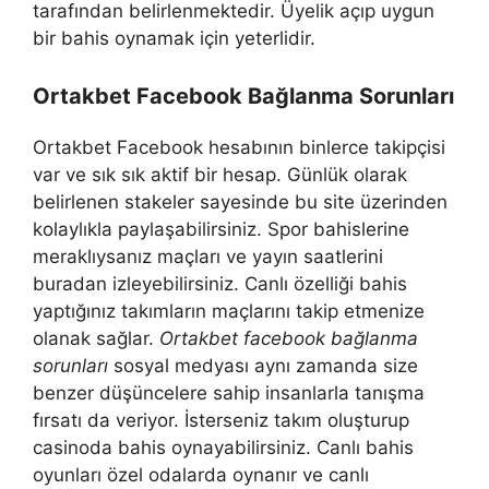
tarafından belirlenmektedir. Üyelik açıp uygun
bir bahis oynamak için yeterlidir.
Ortakbet Facebook Bağlanma Sorunları
Ortakbet Facebook hesabının binlerce takipçisi
var ve sık sık aktif bir hesap. Günlük olarak
belirlenen stakeler sayesinde bu site üzerinden
kolaylıkla paylaşabilirsiniz. Spor bahislerine
meraklıysanız maçları ve yayın saatlerini
buradan izleyebilirsiniz. Canlı özelliği bahis
yaptığınız takımların maçlarını takip etmenize
olanak sağlar.
Ortakbet facebook bağlanma
sorunları
sosyal medyası aynı zamanda size
benzer düşüncelere sahip insanlarla tanışma
fırsatı da veriyor. İsterseniz takım oluşturup
casinoda bahis oynayabilirsiniz. Canlı bahis
oyunları özel odalarda oynanır ve canlı