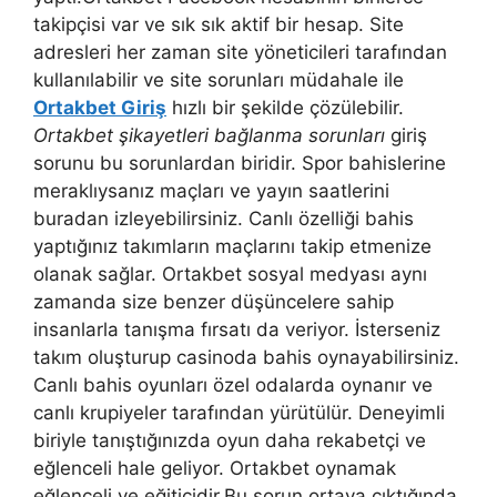
takipçisi var ve sık sık aktif bir hesap. Site
adresleri her zaman site yöneticileri tarafından
kullanılabilir ve site sorunları müdahale ile
Ortakbet Giriş
hızlı bir şekilde çözülebilir.
Ortakbet şikayetleri bağlanma sorunları
giriş
sorunu bu sorunlardan biridir. Spor bahislerine
meraklıysanız maçları ve yayın saatlerini
buradan izleyebilirsiniz. Canlı özelliği bahis
yaptığınız takımların maçlarını takip etmenize
olanak sağlar. Ortakbet sosyal medyası aynı
zamanda size benzer düşüncelere sahip
insanlarla tanışma fırsatı da veriyor. İsterseniz
takım oluşturup casinoda bahis oynayabilirsiniz.
Canlı bahis oyunları özel odalarda oynanır ve
canlı krupiyeler tarafından yürütülür. Deneyimli
biriyle tanıştığınızda oyun daha rekabetçi ve
eğlenceli hale geliyor. Ortakbet oynamak
eğlenceli ve eğiticidir.Bu sorun ortaya çıktığında,