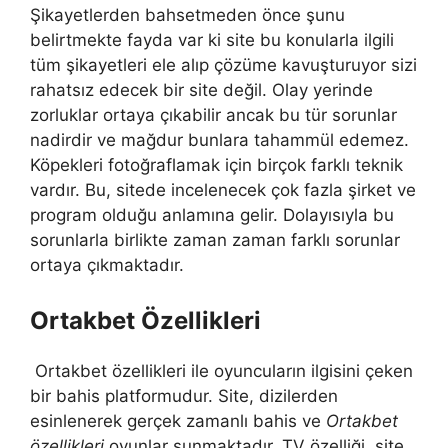
Şikayetlerden bahsetmeden önce şunu
belirtmekte fayda var ki site bu konularla ilgili
tüm şikayetleri ele alıp çözüme kavuşturuyor sizi
rahatsız edecek bir site değil. Olay yerinde
zorluklar ortaya çıkabilir ancak bu tür sorunlar
nadirdir ve mağdur bunlara tahammül edemez.
Köpekleri fotoğraflamak için birçok farklı teknik
vardır. Bu, sitede incelenecek çok fazla şirket ve
program olduğu anlamına gelir. Dolayısıyla bu
sorunlarla birlikte zaman zaman farklı sorunlar
ortaya çıkmaktadır.
Ortakbet Özellikleri
Ortakbet özellikleri ile oyuncuların ilgisini çeken
bir bahis platformudur. Site, dizilerden
esinlenerek gerçek zamanlı bahis ve
Ortakbet
özellikleri
oyunlar sunmaktadır. TV özelliği, site