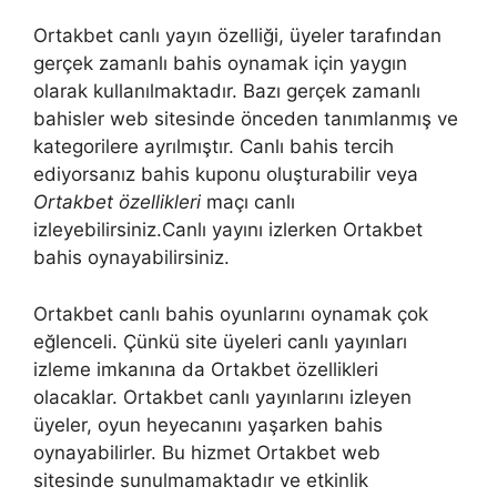
Ortakbet canlı yayın özelliği, üyeler tarafından
gerçek zamanlı bahis oynamak için yaygın
olarak kullanılmaktadır. Bazı gerçek zamanlı
bahisler web sitesinde önceden tanımlanmış ve
kategorilere ayrılmıştır. Canlı bahis tercih
ediyorsanız bahis kuponu oluşturabilir veya
Ortakbet özellikleri
maçı canlı
izleyebilirsiniz.Canlı yayını izlerken Ortakbet
bahis oynayabilirsiniz.
Ortakbet canlı bahis oyunlarını oynamak çok
eğlenceli. Çünkü site üyeleri canlı yayınları
izleme imkanına da Ortakbet özellikleri
olacaklar. Ortakbet canlı yayınlarını izleyen
üyeler, oyun heyecanını yaşarken bahis
oynayabilirler. Bu hizmet Ortakbet web
sitesinde sunulmamaktadır ve etkinlik