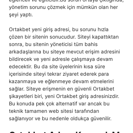
yönetim sorunu çözmek için mümkün olan her
şeyi yaptı.
Ortakbet yeni giriş adresi, bu sorunu hızla
çözen bir sitenin sonucudur. Siteyi kapattıktan
sonra, bu sitenin yöneticisi tüm bahis
arkadaşlarına bu siteye mevcut erişim adresini
bildirecek ve yeni adresle çalışmaya devam
edecektir. Bu da site üyelerinin kısa süre
içerisinde siteyi tekrar ziyaret ederek para
kazanmaya ve eğlenmeye devam etmelerini
sağlar. Siteye erişmenin en güvenli Ortakbet
şikayetleri biri, yeni Ortakbet giriş adresinizdir.
Bu konuda pek çok alternatif var ancak bu
teknik tamamen web sitesi tarafından
sağlanıyor ve bu nedenle oldukça güvenilir.