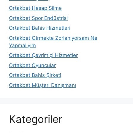
Ortakbet Hesap Silme
Ortakbet Spor Endüstrisi
Ortakbet Bahis Hizmetleri
Ortakbet Girmekte Zorlanıyorsam Ne
Yapmalıyım
Ortakbet Çevrimiçi Hizmetler
Ortakbet Oyuncular
Ortakbet Bahis Şirketi
Ortakbet Müşteri Danışmanı
Kategoriler