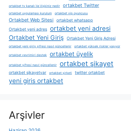
ortakbet Twitter
ortakbet tv kanalı i̇le i̇lişkiniz nedir
ortakbet uygulaması kurulum
ortakbet vip oyuncusu
Ortakbet Web Sitesi
ortakbet whatsapp
ortakbet yeni adresi
Ortakbet yeni adres
Ortakbet Yeni Giriş
Ortakbet Yeni Giriş Adresi
ortakbet yeni giriş şifresi nasıl güncellenir
ortakbet yüksek riskler yaşıyor
ortakbet üyelik
ortakbet çevrimiçi destek
ortakbet şikayet
ortakbet şifresi nasıl güncellenir
ortakbet şikayetvar
twitter ortakbet
ortakbet şirketi
yeni giris ortakbet
Arşivler
Haziran 2026