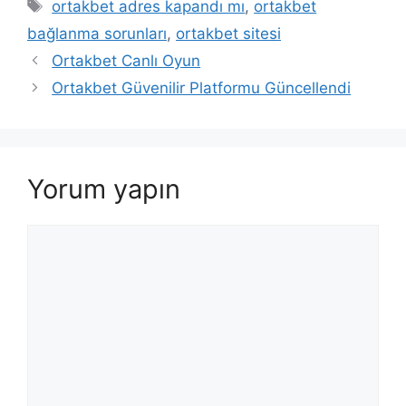
Etiketler
ortakbet adres kapandı mı
,
ortakbet
bağlanma sorunları
,
ortakbet sitesi
Ortakbet Canlı Oyun
Ortakbet Güvenilir Platformu Güncellendi
Yorum yapın
Yorum