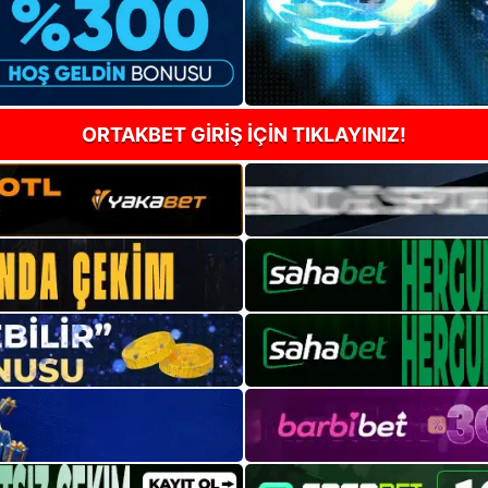
ORTAKBET GİRİŞ İÇİN TIKLAYINIZ!