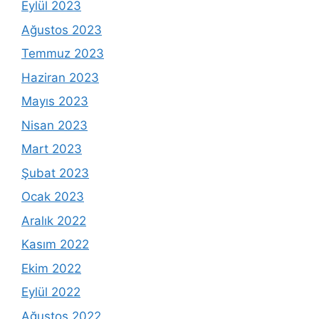
Eylül 2023
Ağustos 2023
Temmuz 2023
Haziran 2023
Mayıs 2023
Nisan 2023
Mart 2023
Şubat 2023
Ocak 2023
Aralık 2022
Kasım 2022
Ekim 2022
Eylül 2022
Ağustos 2022