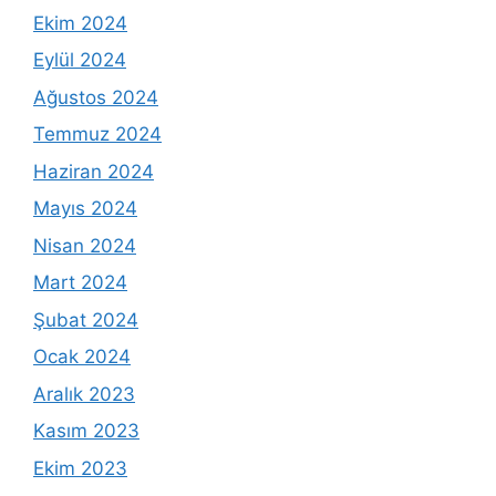
Ekim 2024
Eylül 2024
Ağustos 2024
Temmuz 2024
Haziran 2024
Mayıs 2024
Nisan 2024
Mart 2024
Şubat 2024
Ocak 2024
Aralık 2023
Kasım 2023
Ekim 2023