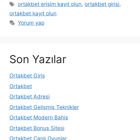
Etiketler
ortakbet erişim kayıt olun
,
ortakbet girisi
,
ortakbet kayıt olun
Yorum yap
Son Yazılar
Ortakbet Giriş
Ortakbet
Ortakbet Adresi
Ortakbet Gelişmiş Teknikler
Ortakbet Modern Bahis
Ortakbet Bonus Sitesi
Ortakbet Canlı Oyunlar