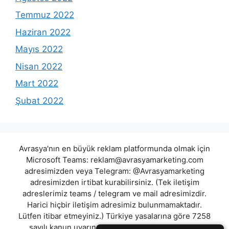
Temmuz 2022
Haziran 2022
Mayıs 2022
Nisan 2022
Mart 2022
Şubat 2022
Avrasya'nın en büyük reklam platformunda olmak için
Microsoft Teams:
reklam@avrasyamarketing.com
adresimizden veya Telegram: @Avrasyamarketing
adresimizden irtibat kurabilirsiniz. (Tek iletişim
adreslerimiz teams / telegram ve mail adresimizdir.
Harici hiçbir iletişim adresimiz bulunmamaktadır.
Lütfen itibar etmeyiniz.) Türkiye yasalarına göre 7258
sayılı kanun uyarınca yasa dışı bahis oynamanın