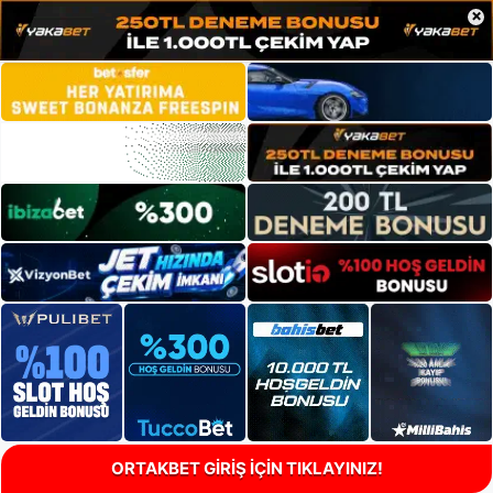
×
ORTAKBET GİRİŞ İÇİN TIKLAYINIZ!