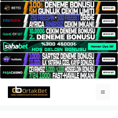
İçeriğe
atla
Menü