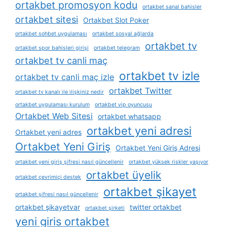
ortakbet promosyon kodu
ortakbet sanal bahisler
ortakbet sitesi
Ortakbet Slot Poker
ortakbet sohbet uygulaması
ortakbet sosyal ağlarda
ortakbet tv
ortakbet spor bahisleri girişi
ortakbet telegram
ortakbet tv canli maç
ortakbet tv izle
ortakbet tv canli maç izle
ortakbet Twitter
ortakbet tv kanalı i̇le i̇lişkiniz nedir
ortakbet uygulaması kurulum
ortakbet vip oyuncusu
Ortakbet Web Sitesi
ortakbet whatsapp
ortakbet yeni adresi
Ortakbet yeni adres
Ortakbet Yeni Giriş
Ortakbet Yeni Giriş Adresi
ortakbet yeni giriş şifresi nasıl güncellenir
ortakbet yüksek riskler yaşıyor
ortakbet üyelik
ortakbet çevrimiçi destek
ortakbet şikayet
ortakbet şifresi nasıl güncellenir
ortakbet şikayetvar
twitter ortakbet
ortakbet şirketi
yeni giris ortakbet