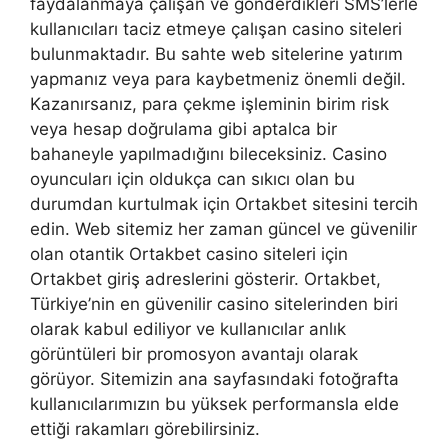
faydalanmaya çalışan ve gönderdikleri SMS’lerle
kullanıcıları taciz etmeye çalışan casino siteleri
bulunmaktadır. Bu sahte web sitelerine yatırım
yapmanız veya para kaybetmeniz önemli değil.
Kazanırsanız, para çekme işleminin birim risk
veya hesap doğrulama gibi aptalca bir
bahaneyle yapılmadığını bileceksiniz. Casino
oyuncuları için oldukça can sıkıcı olan bu
durumdan kurtulmak için Ortakbet sitesini tercih
edin. Web sitemiz her zaman güncel ve güvenilir
olan otantik Ortakbet casino siteleri için
Ortakbet giriş adreslerini gösterir. Ortakbet,
Türkiye’nin en güvenilir casino sitelerinden biri
olarak kabul ediliyor ve kullanıcılar anlık
görüntüleri bir promosyon avantajı olarak
görüyor. Sitemizin ana sayfasındaki fotoğrafta
kullanıcılarımızın bu yüksek performansla elde
ettiği rakamları görebilirsiniz.