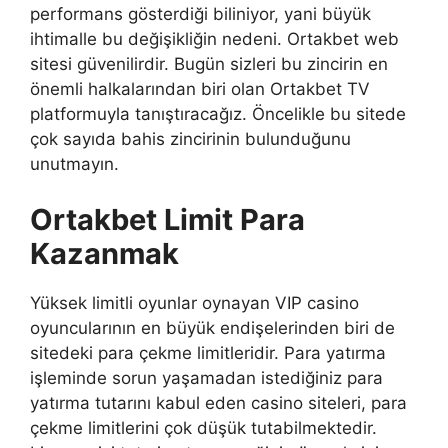
performans gösterdiği biliniyor, yani büyük
ihtimalle bu değişikliğin nedeni. Ortakbet web
sitesi güvenilirdir. Bugün sizleri bu zincirin en
önemli halkalarından biri olan Ortakbet TV
platformuyla tanıştıracağız. Öncelikle bu sitede
çok sayıda bahis zincirinin bulunduğunu
unutmayın.
Ortakbet Limit Para
Kazanmak
Yüksek limitli oyunlar oynayan VIP casino
oyuncularının en büyük endişelerinden biri de
sitedeki para çekme limitleridir. Para yatırma
işleminde sorun yaşamadan istediğiniz para
yatırma tutarını kabul eden casino siteleri, para
çekme limitlerini çok düşük tutabilmektedir.