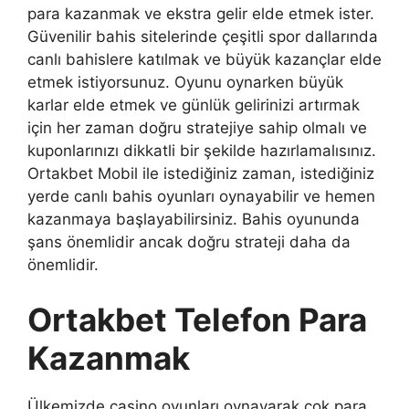
para kazanmak ve ekstra gelir elde etmek ister.
Güvenilir bahis sitelerinde çeşitli spor dallarında
canlı bahislere katılmak ve büyük kazançlar elde
etmek istiyorsunuz. Oyunu oynarken büyük
karlar elde etmek ve günlük gelirinizi artırmak
için her zaman doğru stratejiye sahip olmalı ve
kuponlarınızı dikkatli bir şekilde hazırlamalısınız.
Ortakbet Mobil ile istediğiniz zaman, istediğiniz
yerde canlı bahis oyunları oynayabilir ve hemen
kazanmaya başlayabilirsiniz. Bahis oyununda
şans önemlidir ancak doğru strateji daha da
önemlidir.
Ortakbet Telefon Para
Kazanmak
Ülkemizde casino oyunları oynayarak çok para