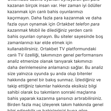
kazanan birçok insan var. Her zaman iyi ödüller
kazanmak için canlı bahis oyunlarımızı
kaçırmayın. Daha fazla para kazanmak ve daha
fazla oyun oynamak için
Ortakbet telefon para
kazanmak
Mobil ile dilediğiniz yerden canlı
bahis oyunları oynayın. Bu siteler sayesinde boş
zamanlarınızı kar elde etmek için
kullanabilirsiniz. Ortakbet TV platformundaki
canlı TV özelliği, takımınızın genel performansını
analiz etmenize olanak tanıyarak takımınızı
daha derinlemesine anlamanızı sağlar. Bu analiz
size yalnızca oyunda şu anda olup bitenler
hakkında genel bir bakış sunmaz. İzlediğiniz ve
takip ettiğiniz takımlar hakkında eksiksiz bilgi
sahibi olarak bu takımların sonraki maçlarına
bahis yaparak kazanma şansınızı artırabilirsiniz.
Birden fazla maç izleyerek takım hakkında genel
bilgi edinebilir ve bahislerinizi buna göre