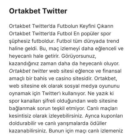
Ortakbet Twitter
Ortakbet Twitter’da Futbolun Keyfini Çıkarın
Ortakbet Twitter’da Futbol En popüler spor
şüphesiz futboldur. Futbol tüm dünyada trend
haline geldi. Bu, maç izlemeyi daha eğlenceli ve
heyecanlı hale getirir. Görüyorsunuz,
kazandığınız zaman daha da heyecanlı oluyor.
Ortakbet twitter
web sitesi eğlence ve finansal
amaçlı bir bahis ve casino sitesidir. Ortakbet,
web sitesine ek olarak sosyal medya oyununu
oynamak için Twitter’ı kullanıyor. Ne yazık ki
spor kanalları şifreli olduğundan web sitesine
bağlanmak sorun teşkil etmiyor. Canlı maçları
kesintisiz olarak izleyebilirsiniz. Ayrıca kuponları
doldurabilir ve canlı yarışmalarda ödüller
kazanabilirsiniz. Bunun için maçı canlı izlemeniz