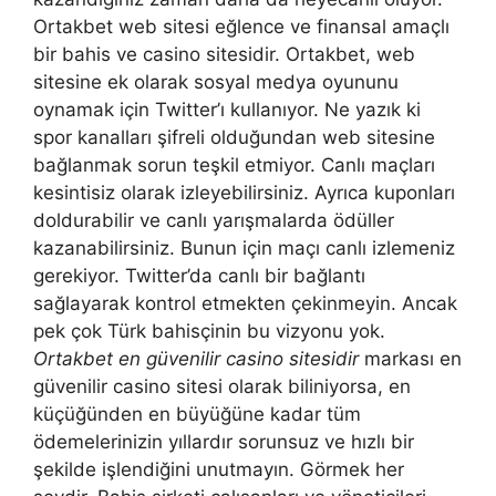
Ortakbet web sitesi eğlence ve finansal amaçlı
bir bahis ve casino sitesidir. Ortakbet, web
sitesine ek olarak sosyal medya oyununu
oynamak için Twitter’ı kullanıyor. Ne yazık ki
spor kanalları şifreli olduğundan web sitesine
bağlanmak sorun teşkil etmiyor. Canlı maçları
kesintisiz olarak izleyebilirsiniz. Ayrıca kuponları
doldurabilir ve canlı yarışmalarda ödüller
kazanabilirsiniz. Bunun için maçı canlı izlemeniz
gerekiyor. Twitter’da canlı bir bağlantı
sağlayarak kontrol etmekten çekinmeyin. Ancak
pek çok Türk bahisçinin bu vizyonu yok.
Ortakbet en güvenilir casino sitesidir
markası en
güvenilir casino sitesi olarak biliniyorsa, en
küçüğünden en büyüğüne kadar tüm
ödemelerinizin yıllardır sorunsuz ve hızlı bir
şekilde işlendiğini unutmayın. Görmek her