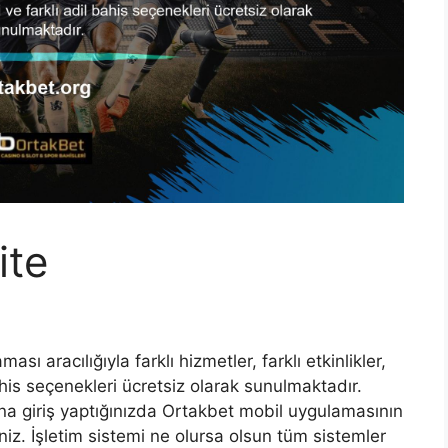
ite
ı aracılığıyla farklı hizmetler, farklı etkinlikler,
ahis seçenekleri ücretsiz olarak sunulmaktadır.
ına giriş yaptığınızda Ortakbet mobil uygulamasının
iz. İşletim sistemi ne olursa olsun tüm sistemler