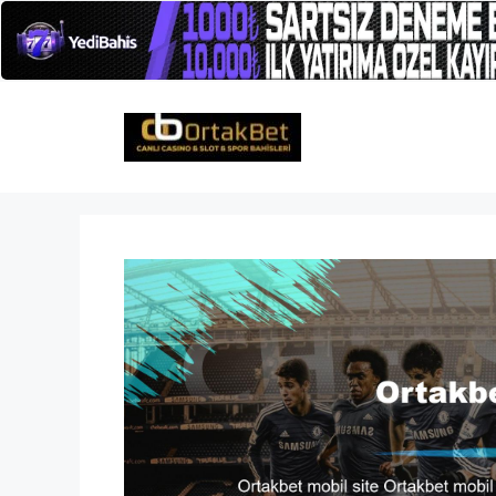
İçeriğe
atla