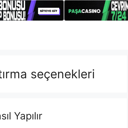
tırma seçenekleri
ıl Yapılır