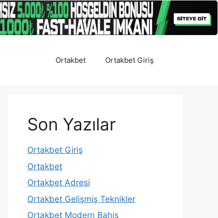
Ortakbet
Ortakbet Giriş
Son Yazılar
Ortakbet Giriş
Ortakbet
Ortakbet Adresi
Ortakbet Gelişmiş Teknikler
Ortakbet Modern Bahis