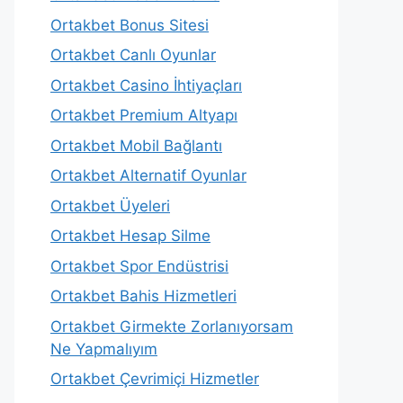
Ortakbet Bonus Sitesi
Ortakbet Canlı Oyunlar
Ortakbet Casino İhtiyaçları
Ortakbet Premium Altyapı
Ortakbet Mobil Bağlantı
Ortakbet Alternatif Oyunlar
Ortakbet Üyeleri
Ortakbet Hesap Silme
Ortakbet Spor Endüstrisi
Ortakbet Bahis Hizmetleri
Ortakbet Girmekte Zorlanıyorsam
Ne Yapmalıyım
Ortakbet Çevrimiçi Hizmetler