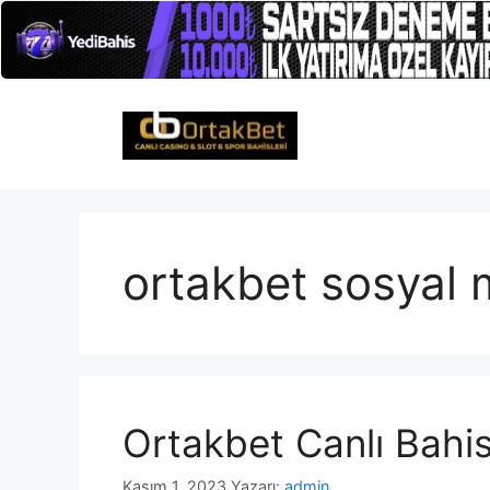
İçeriğe
atla
ortakbet sosyal 
Ortakbet Canlı Bahis
Kasım 1, 2023
Yazarı:
admin