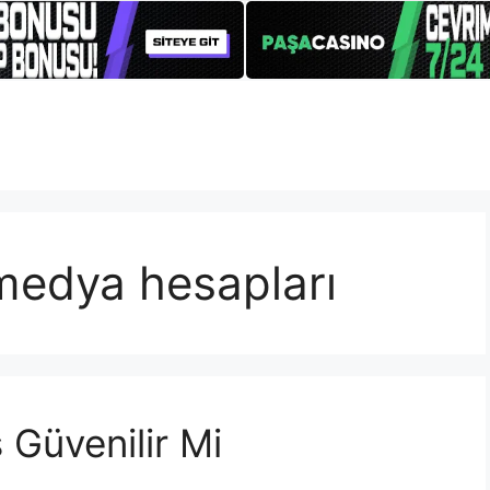
medya hesapları
 Güvenilir Mi